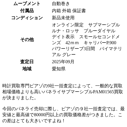
ムーブメント
自動巻き
付属品
内箱 外箱 保証書
コンディション
新品未使用
オンライン限定 サブマーシブル
ルナ・ロッサ ブルーダイヤル
デイト表示 スモールセコンドメ
その他
ンズ 42ｍｍ キャリバーP.900
パワーリザーブ3日間 バイマテリ
アル グレー
査定日
2025年09月
地域
愛知県
時計買取専門ピアゾの9社一括査定によって、一般的な買取
相場価格よりも高いパネライサブマーシブルPAM01565買取
が決まりました。
今回のパネライ売却に際し、ピアゾの９社一括査定では、最
安値と最高値で80000円以上の買取価格差がつきました。こ
の差はとても大きいですよね！