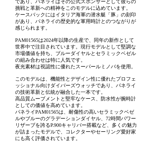
であり、パネライはその公式スポンサーとして彼らの
挑戦と革新への精神をこのモデルに込めています。
ケースバックにはイタリア海軍の潜水艇「豚」の刻印
があり、パネライの歴史的な軍用時計とのつながりが
感じられます。
PAM01565は2024年以降の生産で、同年の新作として
世界中で注目されています。現行モデルとして堅調な
市場価値を持ち、ブルーダイヤルとセラミックベゼル
の組み合わせは特に人気です。
夜光素材は視認性に優れたスーパールミノバを使用。
このモデルは、機能性とデザイン性に優れたプロフェ
ッショナル向けダイバーズウォッチであり、パネライ
の技術革新と伝統が融合した一本です。
高品質ムーブメントと堅牢なケース、防水性が腕時計
としての価値を高めています。
パネライPAM01565は、耐傷性の高いセラミックベゼ
ルやブルーのグラデーションダイヤル、72時間パワー
リザーブを誇るP.900キャリバー搭載など、多くの魅力
が詰まったモデルで、コレクターやセーリング愛好家
にも高く評価されています。