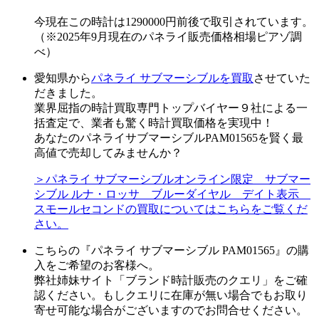
今現在この時計は1290000円前後で取引されています。
（※2025年9月現在のパネライ販売価格相場ピアゾ調
べ）
愛知県から
パネライ サブマーシブルを買取
させていた
だきました。
業界屈指の時計買取専門トップバイヤー９社による一
括査定で、業者も驚く時計買取価格を実現中！
あなたのパネライサブマーシブルPAM01565を賢く最
高値で売却してみませんか？
＞パネライ サブマーシブルオンライン限定 サブマー
シブル ルナ・ロッサ ブルーダイヤル デイト表示
スモールセコンドの買取についてはこちらをご覧くだ
さい。
こちらの『パネライ サブマーシブル PAM01565』の購
入をご希望のお客様へ。
弊社姉妹サイト「ブランド時計販売のクエリ」をご確
認ください。もしクエリに在庫が無い場合でもお取り
寄せ可能な場合がございますのでお問合せください。