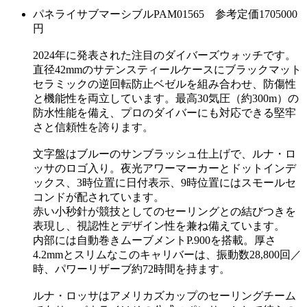
パネライサブマーシブルPAM01565 参考定価1705000
円
2024年に発表された注目のダイバーズウォッチです。
直径42mmのサテンスティールケースにブラックマット
セラミックの逆回転防止ベゼルを組み合わせ、防傷性
と機能性を両立しています。最高30気圧（約300m）の
防水性能を備え、プロのダイバーにも対応できる堅牢
さと信頼性を誇ります。
文字盤はブルーのサンブラッシュ仕上げで、ルナ・ロ
ッサのロゴ入り。夜光アワーマーカーとドットインデ
ックス、3時位置に日付表示、9時位置にはスモールセ
コンドが配されています。
赤い小秒針が競技としてのセーリングとの結びつきを
表現し、視認性とデザイン性を兼ね備えています。
内部には自動巻きムーブメントP.900を搭載。厚さ
4.2mmとスリムなこのキャリバーは、振動数28,800回／
時、パワーリザーブ約72時間を持ます。
ルナ・ロッサはアメリカズカップのセーリングチーム