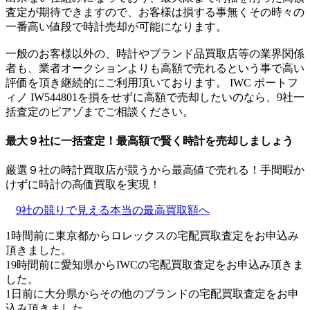
査定が期待できますので、お客様は損する事無くその時々の
一番高い値段で時計売却が可能になります。
一般のお客様以外の、時計やブランド品買取店等の業界関係
者も、業者オークションよりも高額で売れるという事で高い
評価を頂き継続的にご利用頂いております。 IWC ポートフ
ィノ IW544801を損をせずに高額で売却したいのなら、9社一
括査定のピアゾまでご相談ください。
最大９社に一括査定！
最高額
で賢く時計を売却しましょう
厳選９社の時計買取店が競うから最高値で売れる！手間暇か
けずに時計の高価買取を実現！
9社の競りで見える本当の最高買取額へ
1時間前に東京都からロレックスの宅配買取査定をお申込み
頂きました。
19時間前に愛知県からIWCの宅配買取査定をお申込み頂きま
した。
1日前に大分県からその他のブランドの宅配買取査定をお申
込み頂きました。