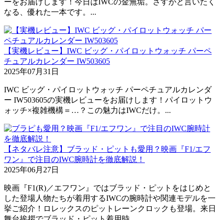
ーをお届けします！今日はIWCの金無垢。さすがと言いたく
なる、優れた一本です。...
【実機レビュー】IWC ビッグ・パイロットウォッチ パーペ
チュアルカレンダー IW503605
2025年07月31日
IWC ビッグ・パイロットウォッチ パーペチュアルカレンダ
ー IW503605の実機レビューをお届けします！パイロットウ
ォッチ×複雑機構＝…？この魅力はIWCだけ。...
【ネタバレ注意】ブラッド・ピットも愛用？映画『F1/エフ
ワン』で注目のIWC腕時計を徹底解説！
2025年06月27日
映画『F1(R)／エフワン』ではブラッド・ピットをはじめと
した登場人物たちが着用するIWCの腕時計や関連モデルを一
挙ご紹介！ロレックスのピットレーンクロックも登場。来日
舞台挨拶でブラッド・ピット着用時...