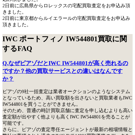
2日前に広島県からロレックスの宅配買取査定をお申込み頂
きました。
2日前に東京都からルイエラールの宅配買取査定をお申込み
頂きました。
IWC ポートフィノ IW544801買取に関
するFAQ
Q.なぜピアゾだとIWC IW544801が高く売れるの
ですか？他の買取サービスとの違いはなんです
か？
ピアゾの9社一括査定は業者オークションのようなシステム
となっているため、高い買取額を出さないと買取業者もIWC
IW544801を買うことができません。
そのため、普通の時計買取店舗に査定を申し込むよりも高い
査定額が出やすく他よりも高くIWC IW544801を売ることが
可能です。
さらに、ピアゾの査定専任エージェントが最新の相場情報と