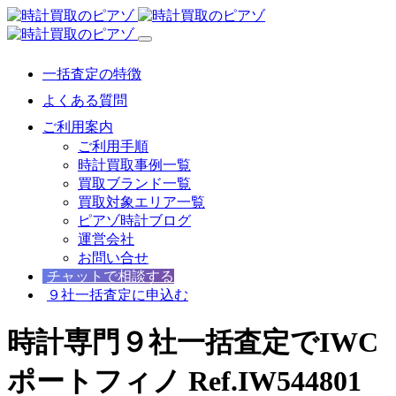
一括査定の特徴
よくある質問
ご利用案内
ご利用手順
時計買取事例一覧
買取ブランド一覧
買取対象エリア一覧
ピアゾ時計ブログ
運営会社
お問い合せ
チャットで相談する
９社一括査定に申込む
時計専門９社一括査定でIWC
ポートフィノ Ref.IW544801