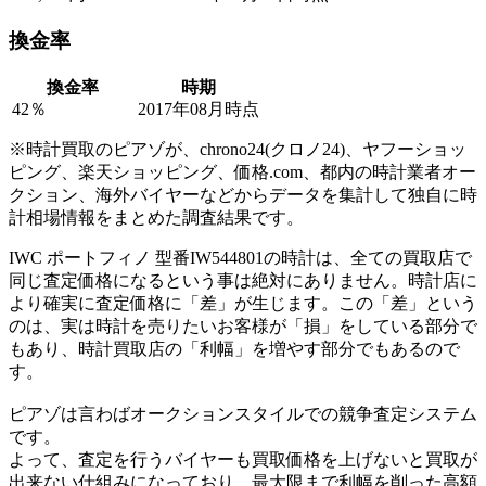
換金率
換金率
時期
42％
2017年08月時点
※時計買取のピアゾが、chrono24(クロノ24)、ヤフーショッ
ピング、楽天ショッピング、価格.com、都内の時計業者オー
クション、海外バイヤーなどからデータを集計して独自に時
計相場情報をまとめた調査結果です。
IWC ポートフィノ 型番IW544801の時計は、全ての買取店で
同じ査定価格になるという事は絶対にありません。時計店に
より確実に査定価格に「差」が生じます。この「差」という
のは、実は時計を売りたいお客様が「損」をしている部分で
もあり、時計買取店の「利幅」を増やす部分でもあるので
す。
ピアゾは言わばオークションスタイルでの競争査定システム
です。
よって、査定を行うバイヤーも買取価格を上げないと買取が
出来ない仕組みになっており、最大限まで利幅を削った高額