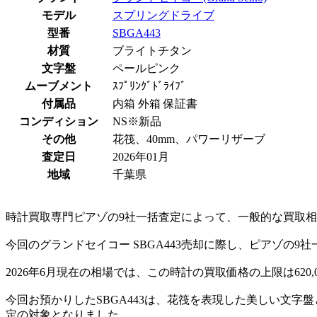
モデル
スプリングドライブ
型番
SBGA443
材質
ブライトチタン
文字盤
ペールピンク
ムーブメント
ｽﾌﾟﾘﾝｸﾞﾄﾞﾗｲﾌﾞ
付属品
内箱 外箱 保証書
コンディション
NS※新品
その他
花筏、40mm、パワーリザーブ
査定日
2026年01月
地域
千葉県
時計買取専門ピアゾの9社一括査定によって、一般的な買取相場
今回のグランドセイコー SBGA443売却に際し、ピアゾの9
2026年6月現在の相場では、この時計の買取価格の上限は620
今回お預かりしたSBGA443は、花筏を表現した美しい文
定の対象となりました。