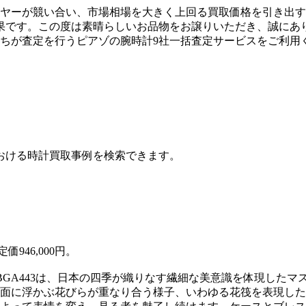
イヤーが競い合い、市場相場を大きく上回る買取価格を引き出
です。この度は素晴らしいお品物をお譲りいただき、誠にあり
ーたちが査定を行うピアゾの腕時計9社一括査定サービスをご利用
おける時計買取事例を検索できます。
946,000円。
BGA443は、日本の四季が織りなす繊細な美意識を体現した
面に浮かぶ花びらが重なり合う様子、いわゆる花筏を表現した