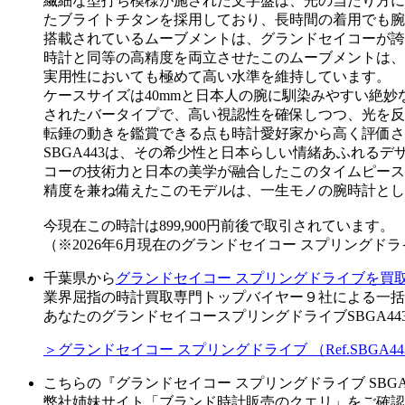
繊細な型打ち模様が施された文字盤は、光の当たり方に
たブライトチタンを採用しており、長時間の着用でも腕
搭載されているムーブメントは、グランドセイコーが誇
時計と同等の高精度を両立させたこのムーブメントは、
実用性においても極めて高い水準を維持しています。
ケースサイズは40mmと日本人の腕に馴染みやすい絶
されたバータイプで、高い視認性を確保しつつ、光を反
転錘の動きを鑑賞できる点も時計愛好家から高く評価さ
SBGA443は、その希少性と日本らしい情緒あふれ
コーの技術力と日本の美学が融合したこのタイムピース
精度を兼ね備えたこのモデルは、一生モノの腕時計とし
今現在この時計は899,900円前後で取引されています。
（※2026年6月現在のグランドセイコー スプリングド
千葉県から
グランドセイコー スプリングドライブを買
業界屈指の時計買取専門トップバイヤー９社による一括
あなたのグランドセイコースプリングドライブSBGA4
＞グランドセイコー スプリングドライブ （Ref.SBG
こちらの『グランドセイコー スプリングドライブ SBG
弊社姉妹サイト「ブランド時計販売のクエリ」をご確認