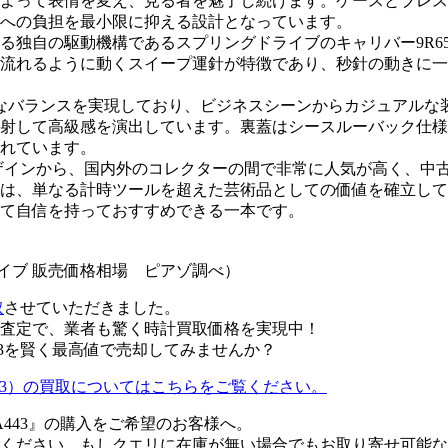
よって表情を変え、見る者を魅了し続けます。ケースとブレス
への負担を最小限に抑える設計となっています。
る独自の駆動機構であるスプリングドライブのキャリバー9R6
流れるように動くスイープ運針が特徴であり、秒針の動きに一
妙なバランスを実現しており、ビジネスシーンからカジュアル
射して高級感を演出しています。裏蓋はシースルーバック仕様
れています。
るデザインから、国内外のコレクターの間で非常に人気が高く、
は、単なる計時ツールを超えた芸術品としての価値を確立して
て自信を持っておすすめできる一本です。
ライブ 販売価格相場 ピアゾ調べ）
取
させていただきました。
査定で、業者も驚く時計買取価格を実現中！
43を賢く最高値で売却してみませんか？
A443）の買取についてはこちらをご覧ください。
A443』の購入をご希望のお客様へ。
ください。もしクエリに在庫が無い場合でもお取り寄せ可能な