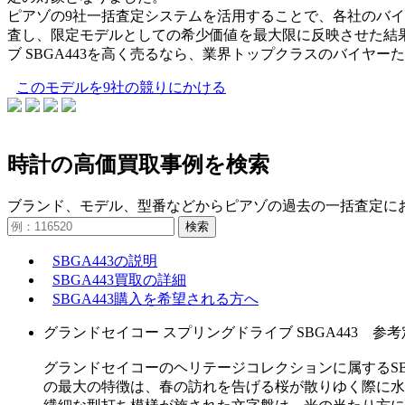
ピアゾの9社一括査定システムを活用することで、各社のバ
査し、限定モデルとしての希少価値を最大限に反映させた結果
ブ SBGA443を高く売るなら、業界トップクラスのバイヤ
このモデルを9社の競りにかける
時計の高価買取事例を検索
ブランド、モデル、型番などからピアゾの過去の一括査定に
検索
SBGA443の説明
SBGA443買取の詳細
SBGA443購入を希望される方へ
グランドセイコー スプリングドライブ SBGA443 参考定価
グランドセイコーのヘリテージコレクションに属するS
の最大の特徴は、春の訪れを告げる桜が散りゆく際に水