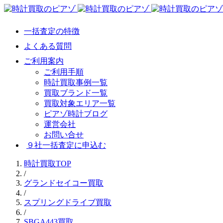
一括査定の特徴
よくある質問
ご利用案内
ご利用手順
時計買取事例一覧
買取ブランド一覧
買取対象エリア一覧
ピアゾ時計ブログ
運営会社
お問い合せ
９社一括査定に申込む
時計買取TOP
/
グランドセイコー買取
/
スプリングドライブ買取
/
SBGA443買取