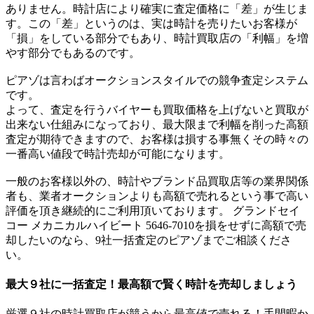
ありません。時計店により確実に査定価格に「差」が生じま
す。この「差」というのは、実は時計を売りたいお客様が
「損」をしている部分でもあり、時計買取店の「利幅」を増
やす部分でもあるのです。
ピアゾは言わばオークションスタイルでの競争査定システム
です。
よって、査定を行うバイヤーも買取価格を上げないと買取が
出来ない仕組みになっており、最大限まで利幅を削った高額
査定が期待できますので、お客様は損する事無くその時々の
一番高い値段で時計売却が可能になります。
一般のお客様以外の、時計やブランド品買取店等の業界関係
者も、業者オークションよりも高額で売れるという事で高い
評価を頂き継続的にご利用頂いております。 グランドセイ
コー メカニカルハイビート 5646-7010を損をせずに高額で売
却したいのなら、9社一括査定のピアゾまでご相談くださ
い。
最大９社に一括査定！
最高額
で賢く時計を売却しましょう
厳選９社の時計買取店が競うから最高値で売れる！手間暇か