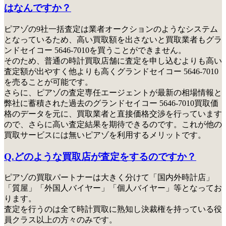
はなんですか？
ピアゾの9社一括査定は業者オークションのようなシステム
となっているため、高い買取額を出さないと買取業者もグラ
ンドセイコー 5646-7010を買うことができません。
そのため、普通の時計買取店舗に査定を申し込むよりも高い
査定額が出やすく他よりも高くグランドセイコー 5646-7010
を売ることが可能です。
さらに、ピアゾの査定専任エージェントが最新の相場情報と
弊社に蓄積された過去のグランドセイコー 5646-7010買取価
格のデータを元に、買取業者と直接価格交渉を行っています
ので、さらに高い査定結果を期待できるのです。これが他の
買取サービスには無いピアゾを利用するメリットです。
Q.どのような買取店が査定をするのですか？
ピアゾの買取パートナーは大きく分けて「国内外時計店」
「質屋」「外国人バイヤー」「個人バイヤー」等となってお
ります。
査定を行うのは全て時計買取に熟知し決裁権を持っている役
員クラス以上の方々のみ
です。