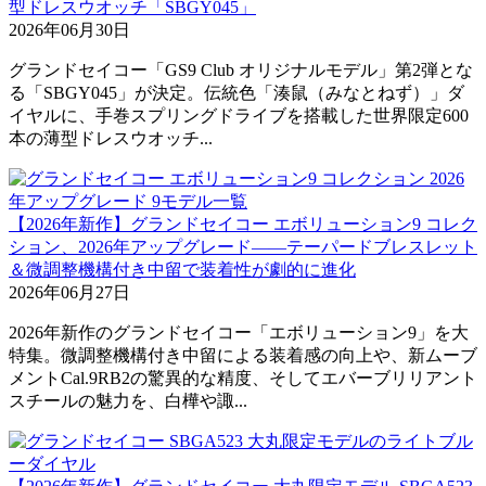
型ドレスウオッチ「SBGY045」
2026年06月30日
グランドセイコー「GS9 Club オリジナルモデル」第2弾とな
る「SBGY045」が決定。伝統色「湊鼠（みなとねず）」ダ
イヤルに、手巻スプリングドライブを搭載した世界限定600
本の薄型ドレスウオッチ...
【2026年新作】グランドセイコー エボリューション9 コレク
ション、2026年アップグレード――テーパードブレスレット
＆微調整機構付き中留で装着性が劇的に進化
2026年06月27日
2026年新作のグランドセイコー「エボリューション9」を大
特集。微調整機構付き中留による装着感の向上や、新ムーブ
メントCal.9RB2の驚異的な精度、そしてエバーブリリアント
スチールの魅力を、白樺や諏...