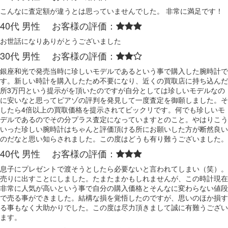
こんなに査定額が違うとは思っていませんでした。 非常に満足です！
40代 男性 お客様の評価：
お世話になりありがとうございました
30代 男性 お客様の評価：
銀座和光で発売当時に珍しいモデルであるという事で購入した腕時計で
す。新しい時計を購入したため不要になり、近くの買取店に持ち込んだ
所3万円という提示がを頂いたのですが自分としては珍しいモデルなの
に安いなと思ってピアゾの評判を発見して一度査定を御願しました。そ
したら4倍以上の買取価格を提示されてビックリです。何でも珍しいモ
デルであるのでその分プラス査定になっていますとのこと。やはりこう
いった珍しい腕時計はちゃんと評価頂ける所にお願いした方が断然良い
のだなと思い知らされました。この度はどうも有り難うございました。
40代 男性 お客様の評価：
息子にプレゼントで渡そうとしたら必要ないと言われてしまい（笑）。
売りに出すことにしました。たまたまかもしれませんが、この時計現在
非常に人気が高いという事で自分の購入価格とそんなに変わらない値段
で売る事ができました。結構な損を覚悟したのですが、思いのほか損す
る事もなく大助かりでした。この度は尽力頂きまして誠に有難うござい
ます。