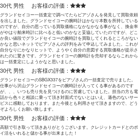
30代 男性 お客様の評価：
グランドセイコー一括査定で調べてたらピアゾさんを発見して買取依頼
を出しました。グランドセイコーの腕時計はかなり本数を所持している
のですが、自分の思っている買取価格になかなかなる事がなく、換金率
がやはり舶来時計に比べると低いのかなと妥協していたのですが、どこ
か良い値段でグランドセイコーの腕時計を買取してくれるところがない
かなと思いネットでピアゾさんの評判をみて申込してみました。これが
自分なりにかなりヒットで、ようやく自分の意図する買取価格が提示さ
れたのに驚きです。グランドセイコーの腕時計を売却するならこれから
は一括査定にしようかなと思いました。
30代 男性 お客様の評価：
グランドセイコーのSBGX337をピアゾさんの一括査定で売りました。
仕事がら沢山グランドセイコーの腕時計が入ってくる事があるのです
が、、、いつも売り先を見つけるのに苦慮していました。担当の方も電
話から色々と相談に乗って頂き対面式でないとはいえ、遜色のないサー
ビスに感動しております。また今後とも利用させて頂きますので、どう
ぞよろしくお願い致します。
30代 男性 お客様の評価：
高額で引き取って頂きありがとうございます。クレジットカードとのポ
イ活をいれると儲かる事が出来ました！