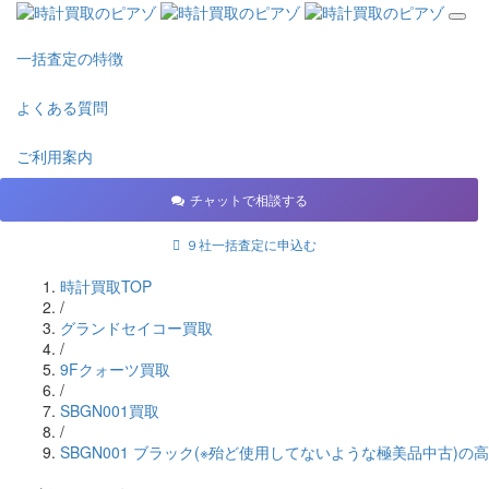
一括査定の特徴
よくある質問
ご利用案内
チャットで相談する
９社一括査定に申込む
時計買取TOP
/
グランドセイコー買取
/
9Fクォーツ買取
/
SBGN001買取
/
SBGN001 ブラック(※殆ど使用してないような極美品中古)の