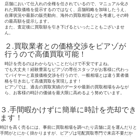
店舗において仕入れの全権を任されているので、マニュアル化さ
れた買取価格を提示するのではなく、店舗戦略を加味したうえ、
在庫状況や最新の販売動向、海外の買取相場などを考慮しその時
の最高額を提示します。
また、査定後に買取額を引き下げるといったこともございませ
ん。
２.買取業者との価格交渉をピアゾが
行うので高価買取可能！
時計を売るのはわからないことだらけで不安ですよね。
でも大丈夫！経験豊富なピアゾの専任スタッフがお客様に代わっ
てバイヤーと直接価格交渉を行うので、一般相場とは違う業者価
格を引き出して高価買取を実現します！
ピアゾでは、過去の買取実績のデータや最新の買取相場をみなが
ら、お客様の時計の価値を最大限に高めるよう努めています。
３.手間暇かけずに簡単に時計を売却でき
ます！
時計を高く売るには、事前に買取相場を調べたり店舗に足を運んだりと
手間がとにかく掛かりますが、ピアゾは宅配買取専門で来店不要だか