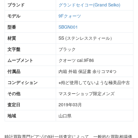
ブランド
グランドセイコー(Grand Seiko)
モデル
9Fクォーツ
型番
SBGN001
材質
SS (ステンレススティール）
文字盤
ブラック
ムーブメント
クオーツ cal.9F86
付属品
内箱 外箱 保証書 余りコマ4つ
コンディション
※殆ど使用してないような極美品中古
その他
マスターショップ限定メンズ
査定日
2019年03月
地域
山口県
時計買取専門ピアゾの9社一括査定によって、一般的な買取相場価