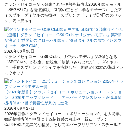
グランドセイコーから発表された伊勢丹新宿店2026年限定モデル
「SBGE317」を徹底解説。新宿の空とビル群をモチーフにしたア
イスブルーダイヤルの特徴や、スプリングドライブGMTのスペッ
ク、先行展示イ...
【速報】グランドセイコー「GS9 Club オリジナルモデル」第2弾
が決定！ 世界初のグローバル限定、湊鼠ダイヤルの薄型ドレスウ
オッチ「SBGY045」
2026年06月30日
グランドセイコー「GS9 Club オリジナルモデル」第2弾となる
「SBGY045」が決定。伝統色「湊鼠（みなとねず）」ダイヤル
に、手巻スプリングドライブを搭載した世界限定600本の薄型ドレ
スウオッチ...
【2026年新作】グランドセイコー エボリューション9 コレクショ
ン、2026年アップグレード――テーパードブレスレット＆微調整
機構付き中留で装着性が劇的に進化
2026年06月27日
2026年新作のグランドセイコー「エボリューション9」を大特集。
微調整機構付き中留による装着感の向上や、新ムーブメント
Cal.9RB2の驚異的な精度、そしてエバーブリリアントスチールの