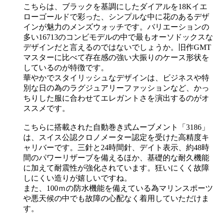
こちらは、ブラックを基調にしたダイアルを18Kイエ
ローゴールドで彩った、シンプルな中に花のあるデザ
インが魅力のメンズウォッチです。バリエーションの
多い16713のコンビモデルの中で最もオーソドックスな
デザインだと言えるのではないでしょうか。旧作GMT
マスターに比べて存在感の強い大振りのケース形状を
しているのが特徴です。
華やかでスタイリッシュなデザインは、ビジネスや特
別な日の為のラグジュアリーファッションなど、かっ
ちりした服に合わせてエレガントさを演出するのがオ
ススメです。
こちらに搭載された自動巻き式ムーブメント「3186」
は、スイス公認クロノメーター認定を受けた高精度キ
ャリバーです。三針と24時間針、デイト表示、約48時
間のパワーリザーブを備えるほか、基礎的な耐久機能
に加えて耐震性が強化されています。狂いにくく故障
しにくい造りが嬉しいですね。
また、100ｍの防水機能を備えている為マリンスポーツ
や悪天候の中でも故障の心配なく着用していただけま
す。