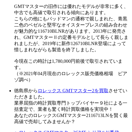
GMTマスターの旧作には優れたモデルが非常に多く、
中古でも高値で取引される傾向にあります。
こちらの他にもバッドマンの通称で親しまれた、青黒
二色のベゼルと堅牢なオイスターブレスの組み合わせ
が魅力的な116710BLNRがあります。2013年に発売さ
れ、GMTマスターⅡの定番モデルとして長らく親しま
れましたが、2019年に新作126710BLNR登場によって
惜しまれながらも製造を終了しました。
今現在この時計は1,780,000円前後で取引されていま
す。
（※2021年04月現在のロレックス販売価格相場 ピア
ゾ調べ）
徳島県から
ロレックス GMTマスター2を買取
させてい
ただきました。
業界屈指の時計買取専門トップバイヤー９社による一
括査定で、業者も驚く時計買取価格を実現中！
あなたのロレックスGMTマスター2116713LNを賢く最
高値で売却してみませんか？