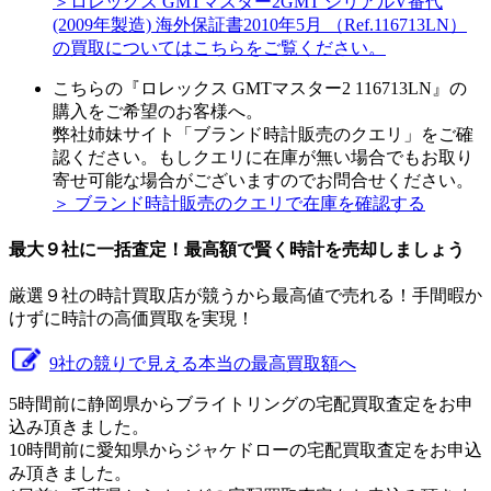
＞ロレックス GMTマスター2GMT シリアルV番代
(2009年製造) 海外保証書2010年5月 （Ref.116713LN）
の買取についてはこちらをご覧ください。
こちらの『ロレックス GMTマスター2 116713LN』の
購入をご希望のお客様へ。
弊社姉妹サイト「ブランド時計販売のクエリ」をご確
認ください。もしクエリに在庫が無い場合でもお取り
寄せ可能な場合がございますのでお問合せください。
＞ ブランド時計販売のクエリで在庫を確認する
最大９社に一括査定！
最高額
で賢く時計を売却しましょう
厳選９社の時計買取店が競うから最高値で売れる！手間暇か
けずに時計の高価買取を実現！
9社の競りで見える本当の最高買取額へ
5時間前に静岡県からブライトリングの宅配買取査定をお申
込み頂きました。
10時間前に愛知県からジャケドローの宅配買取査定をお申込
み頂きました。