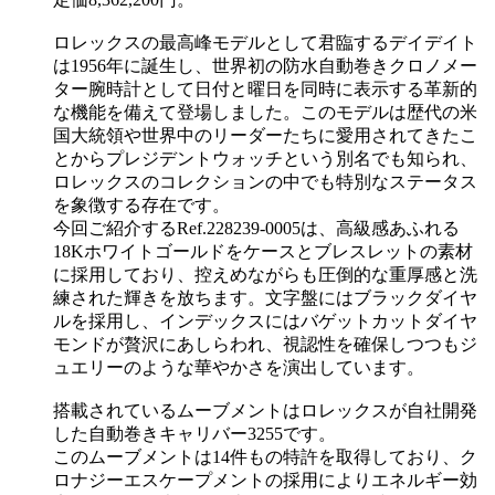
ロレックスの最高峰モデルとして君臨するデイデイト
は1956年に誕生し、世界初の防水自動巻きクロノメー
ター腕時計として日付と曜日を同時に表示する革新的
な機能を備えて登場しました。このモデルは歴代の米
国大統領や世界中のリーダーたちに愛用されてきたこ
とからプレジデントウォッチという別名でも知られ、
ロレックスのコレクションの中でも特別なステータス
を象徴する存在です。
今回ご紹介するRef.228239-0005は、高級感あふれる
18Kホワイトゴールドをケースとブレスレットの素材
に採用しており、控えめながらも圧倒的な重厚感と洗
練された輝きを放ちます。文字盤にはブラックダイヤ
ルを採用し、インデックスにはバゲットカットダイヤ
モンドが贅沢にあしらわれ、視認性を確保しつつもジ
ュエリーのような華やかさを演出しています。
搭載されているムーブメントはロレックスが自社開発
した自動巻きキャリバー3255です。
このムーブメントは14件もの特許を取得しており、ク
ロナジーエスケープメントの採用によりエネルギー効