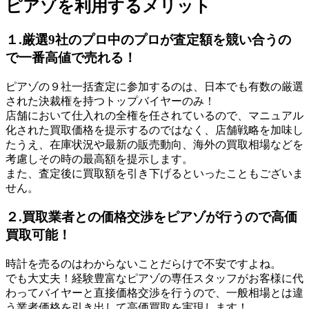
ピアゾを利用するメリット
１.厳選9社のプロ中のプロが査定額を競い合うの
で一番高値で売れる！
ピアゾの９社一括査定に参加するのは、日本でも有数の厳選
された決裁権を持つトップバイヤーのみ！
店舗において仕入れの全権を任されているので、マニュアル
化された買取価格を提示するのではなく、店舗戦略を加味し
たうえ、在庫状況や最新の販売動向、海外の買取相場などを
考慮しその時の最高額を提示します。
また、査定後に買取額を引き下げるといったこともございま
せん。
２.買取業者との価格交渉をピアゾが行うので高価
買取可能！
時計を売るのはわからないことだらけで不安ですよね。
でも大丈夫！経験豊富なピアゾの専任スタッフがお客様に代
わってバイヤーと直接価格交渉を行うので、一般相場とは違
う業者価格を引き出して高価買取を実現します！