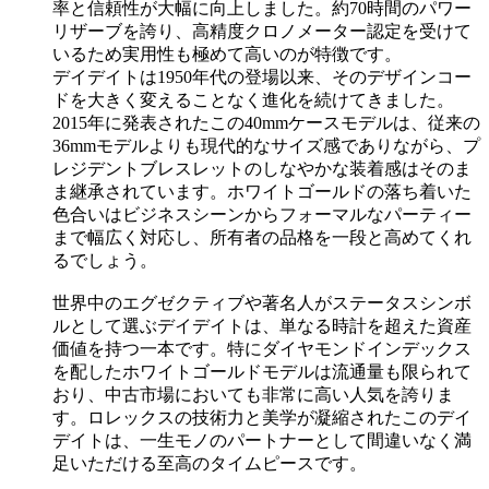
率と信頼性が大幅に向上しました。約70時間のパワー
リザーブを誇り、高精度クロノメーター認定を受けて
いるため実用性も極めて高いのが特徴です。
デイデイトは1950年代の登場以来、そのデザインコー
ドを大きく変えることなく進化を続けてきました。
2015年に発表されたこの40mmケースモデルは、従来の
36mmモデルよりも現代的なサイズ感でありながら、プ
レジデントブレスレットのしなやかな装着感はそのま
ま継承されています。ホワイトゴールドの落ち着いた
色合いはビジネスシーンからフォーマルなパーティー
まで幅広く対応し、所有者の品格を一段と高めてくれ
るでしょう。
世界中のエグゼクティブや著名人がステータスシンボ
ルとして選ぶデイデイトは、単なる時計を超えた資産
価値を持つ一本です。特にダイヤモンドインデックス
を配したホワイトゴールドモデルは流通量も限られて
おり、中古市場においても非常に高い人気を誇りま
す。ロレックスの技術力と美学が凝縮されたこのデイ
デイトは、一生モノのパートナーとして間違いなく満
足いただける至高のタイムピースです。