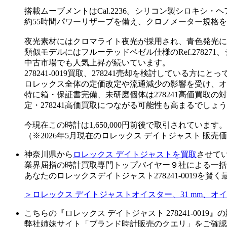
搭載ムーブメントはCal.2236。シリコン製シロキ
約55時間パワーリザーブを備え、クロノメーター規格を超
夜光素材にはクロマライト夜光が採用され、青色発光に
類似モデルにはフルーテッドベゼル仕様のRef.27827
中古市場でも人気上昇が続いています。
278241-0019買取、278241売却を検討している
ロレックス全体の定価改定や流通減少の影響を受け、オ
特に箱・保証書完備、未研磨個体は278241高価買取の
定・278241高価買取につながる可能性も高まるでしょ
今現在この時計は1,650,000円前後で取引されています。
（※2026年5月現在のロレックス デイトジャスト 販
神奈川県から
ロレックス デイトジャストを買取
させて
業界屈指の時計買取専門トップバイヤー９社による一括
あなたのロレックスデイトジャスト278241-0019を
＞ロレックス デイトジャストオイスター、31 mm、オ
こちらの『ロレックス デイトジャスト 278241-001
弊社姉妹サイト「ブランド時計販売のクエリ」をご確認