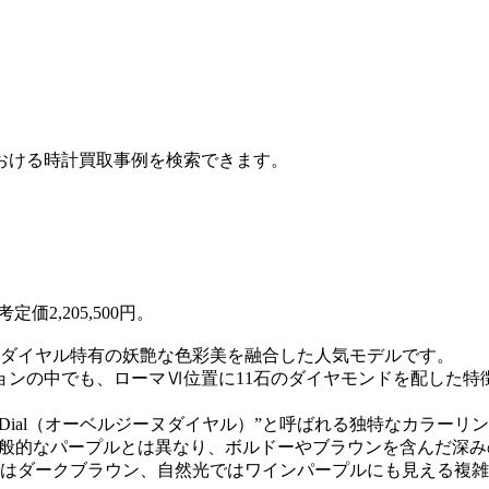
おける時計買取事例を検索できます。
定価2,205,500円。
ダイヤル特有の妖艶な色彩美を融合した人気モデルです。
ションの中でも、ローマⅥ位置に11石のダイヤモンドを配した
ne Dial（オーベルジーヌダイヤル）”と呼ばれる独特なカラーリ
一般的なパープルとは異なり、ボルドーやブラウンを含んだ深
はダークブラウン、自然光ではワインパープルにも見える複雑