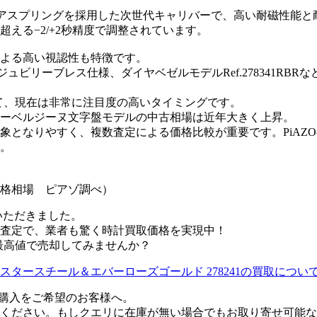
シ・ヘアスプリングを採用した次世代キャリバーで、高い耐磁性能
える−2/+2秒精度で調整されています。
よる高い視認性も特徴です。
1、ジュビリーブレス仕様、ダイヤベゼルモデルRef.278341
方にとって、現在は非常に注目度の高いタイミングです。
ーベルジーヌ文字盤モデルの中古相場は近年大きく上昇。
対象となりやすく、複数査定による価格比較が重要です。PiAZO
う。
売価格相場 ピアゾ調べ）
いただきました。
査定で、業者も驚く時計買取価格を実現中！
賢く最高値で売却してみませんか？
イスタースチール＆エバーローズゴールド 278241の買取につ
9』の購入をご希望のお客様へ。
ください。もしクエリに在庫が無い場合でもお取り寄せ可能な