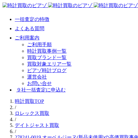
一括査定の特徴
よくある質問
ご利用案内
ご利用手順
時計買取事例一覧
買取ブランド一覧
買取対象エリア一覧
ピアゾ時計ブログ
運営会社
お問い合せ
９社一括査定に申込む
時計買取TOP
/
ロレックス買取
/
デイトジャスト買取
/
278241-0019 オーベルジーヌ(新品未使用)の高価買取事