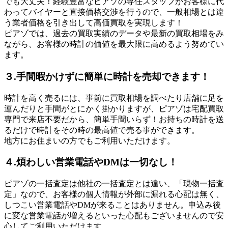
でも大丈夫！経験豊富なピアゾの専任スタッフがお客様に代
わってバイヤーと直接価格交渉を行うので、一般相場とは違
う業者価格を引き出して高価買取を実現します！
ピアゾでは、過去の買取実績のデータや最新の買取相場をみ
ながら、お客様の時計の価値を最大限に高めるよう努めてい
ます。
３.手間暇かけずに簡単に時計を売却できます！
時計を高く売るには、事前に買取相場を調べたり店舗に足を
運んだりと手間がとにかく掛かりますが、ピアゾは宅配買取
専門で来店不要だから、簡単手間いらず！お持ちの時計を送
るだけで時計をその時の最高値で売る事ができます。
地方にお住まいの方でもご利用いただけます。
４.煩わしい営業電話やDMは一切なし！
ピアゾの一括査定は他社の一括査定とは違い、「現物一括査
定」なので、お客様の個人情報が外部に漏れる心配は無く、
しつこい営業電話やDMが来ることはありません。申込み後
に変な営業電話が増えるといった心配もございませんので安
心してご利用いただけます。