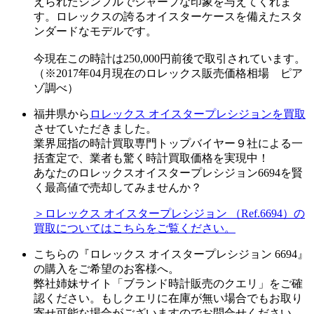
えられたシンプルでシャープな印象を与えてくれま
す。ロレックスの誇るオイスターケースを備えたスタ
ンダードなモデルです。
今現在この時計は250,000円前後で取引されています。
（※2017年04月現在のロレックス販売価格相場 ピア
ゾ調べ）
福井県から
ロレックス オイスタープレシジョンを買取
させていただきました。
業界屈指の時計買取専門トップバイヤー９社による一
括査定で、業者も驚く時計買取価格を実現中！
あなたのロレックスオイスタープレシジョン6694を賢
く最高値で売却してみませんか？
＞ロレックス オイスタープレシジョン （Ref.6694）の
買取についてはこちらをご覧ください。
こちらの『ロレックス オイスタープレシジョン 6694』
の購入をご希望のお客様へ。
弊社姉妹サイト「ブランド時計販売のクエリ」をご確
認ください。もしクエリに在庫が無い場合でもお取り
寄せ可能な場合がございますのでお問合せください。