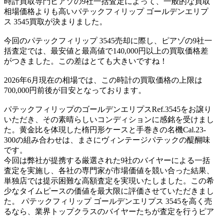
時計買取専門ピアゾの9社一括査定によって、一般的な買取
相場価格よりも高いパテックフィリップ ゴールデンエリプ
ス 3545買取が決まりました。
今回のパテックフィリップ 3545売却に際し、ピアゾの9社一
括査定では、最安値と最高値で140,000円以上の買取価格差
がつきました。この差はとても大きいですね！
2026年6月現在の相場では、この時計の買取価格の上限は
700,000円前後が目安となっております。
パテックフィリップのゴールデンエリプスRef.3545をお譲り
いただき、その素晴らしいコンディションに感銘を受けまし
た。黄金比を体現した楕円形ケースと手巻きの名機Cal.23-
300の組み合わせは、まさにヴィンテージパテックの醍醐味
です。
今回は弊社が提携する厳選された9社のバイヤーによる一括
査定を実施し、各社の専門家が市場価値を競い合った結果、
単独店では提示困難な高額査定を実現いたしました。この希
少なタイムピースの価値を最大限に評価させていただきまし
た。 パテックフィリップ ゴールデンエリプス 3545を高く売
るなら、業界トップクラスのバイヤーたちが査定を行うピア