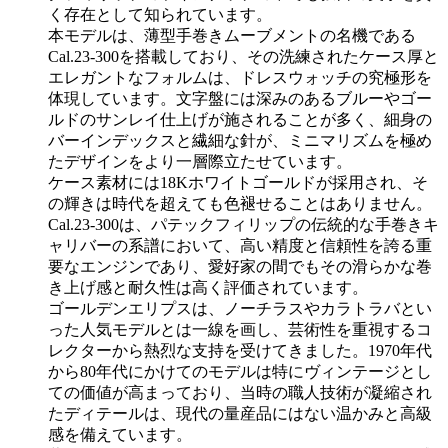
く存在として知られています。
本モデルは、薄型手巻きムーブメントの名機である
Cal.23-300を搭載しており、その洗練されたケース厚と
エレガントなフォルムは、ドレスウォッチの究極形を
体現しています。文字盤には深みのあるブルーやゴー
ルドのサンレイ仕上げが施されることが多く、細身の
バーインデックスと繊細な針が、ミニマリズムを極め
たデザインをより一層際立たせています。
ケース素材には18Kホワイトゴールドが採用され、そ
の輝きは時代を超えても色褪せることはありません。
Cal.23-300は、パテックフィリップの伝統的な手巻きキ
ャリバーの系譜において、高い精度と信頼性を誇る重
要なエンジンであり、愛好家の間でもその滑らかな巻
き上げ感と耐久性は高く評価されています。
ゴールデンエリプスは、ノーチラスやカラトラバとい
った人気モデルとは一線を画し、芸術性を重視するコ
レクターから熱烈な支持を受けてきました。1970年代
から80年代にかけてのモデルは特にヴィンテージとし
ての価値が高まっており、当時の職人技術が凝縮され
たディテールは、現代の量産品にはない温かみと高級
感を備えています。