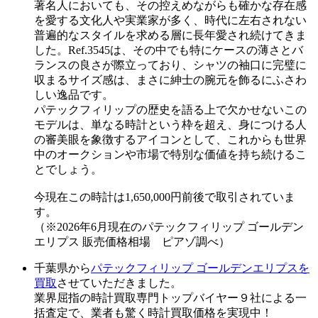
著名人においても、その控えめながらも確かな存在感
を愛する文化人や実業家が多く、時代に左右されない
普遍的なスタイルを求める層に長年愛され続けてきま
した。Ref.3545は、その中でも特にケースの薄さとバ
ランスの良さが際立っており、シャツの袖口に完璧に
収まるサイズ感は、まさに紳士の腕元を飾るにふさわ
しい逸品です。
パテックフィリップの歴史を語る上で欠かせないこの
モデルは、単なる時計という枠を超え、身につける人
の審美眼を象徴するアイコンとして、これからも世界
中のオークションや市場で特別な価値を持ち続けるこ
とでしょう。
今現在この時計は1,650,000円前後で取引されていま
す。
（※2026年6月現在のパテックフィリップ ゴールデン
エリプス 販売価格相場 ピアゾ調べ）
千葉県から
パテックフィリップ ゴールデンエリプスを
買取
させていただきました。
業界屈指の時計買取専門トップバイヤー９社による一
括査定で、業者も驚く時計買取価格を実現中！