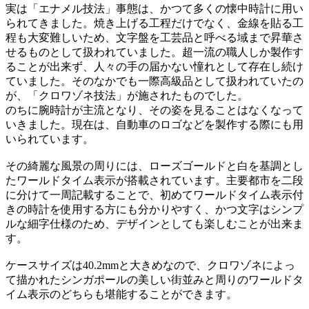
実は「エナメル技法」事態は、かつて多くの懐中時計に用い
られてきました。焼き上げる工程だけでなく、金線を貼る工
程も大変難しいため、文字盤を工芸品と呼べる域まで昇華さ
せるものとして扱われていました。超一流の職人しか製作す
ることが出来ず、人々の手の届かない憧れとして存在し続け
ていました。そのなかでも一際高級品として扱われていたの
が、「クロワゾネ技法」が施されたものでした。
のちに腕時計が主流となり、その姿を見ることはなくなって
いきました。現在は、自動車のロゴなどを製作する際にも用
いられています。
その綺麗な風景の周りには、ローズゴールドと白を基調とし
たワールドタイム表示が搭載されています。主要都市を二段
に分けて一周記載することで、初めてワールドタイム表示付
きの時計を使用する方にも分かりやすく、かつ文字はシンプ
ルな細字仕様のため、デザインとしても楽しむことが出来ま
す。
ケースサイズは40.2mmと大きめなので、クロワゾネによっ
て描かれたシンガポールの美しい街並みと周りのワールドタ
イム表示のどちらも堪能することができます。