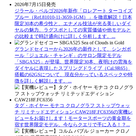
ジラール・ペルゴ2026年新作「ロレアート ターコイズ
ブルー（Ref.81010-11-3659-1GM）」を徹底解説！日本
限定30本の希少性と、エナメル技法が光る美しいダイ
ヤルの魅力、ラグスポとしての実質価値や他モデルと
の比較まで時計通向けに詳しく分析します。...
グランドセイコーから2026年の新作として、シンガポ
ール「ジュエル・チャンギ」のサロン限定モデル
「SBGA525」が登場。世界限定30本、夜明けの雲海を
ダイヤルに表現したスプリングドライブ（Cal.9R65）
搭載の62GSについて、現在分かっているスペックや特
徴を詳しく解説します。...
タグ・ホイヤー モナコ クロノグラフ ストップウォッ
チ リミテッドエディション CAW218F.FC6356の実機レ
ビューをお届けします！モータースポーツの黄金期を
宿す世界限定モデル。今ならクエリで手に入る！？...