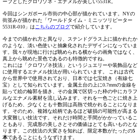
ーフとしたクロワゾネ・エナメルが美しい5531R。
今回はシンガポール市街の中心部が描かれています。NYの
街並みが描かれた「ワールドタイム・ミニッツリピーター
5531R-010」は
こちらのブログ
で紹介しています。
今までの描かれ方と異なり、ステンドグラス上に描かれたか
のような、淡い色使いと抽象化されたデザインになっていま
す。我々が現地に行けば眺められる横からの画角ではなく、
真上から眺めた景色であるのも特徴的ですね。
これには「クロワゾネ技法」というジュエリーや装飾品など
に使用するエナメル技法が用いられています。 これは古代
から世界中で使用されており、日本では七宝焼き（有線七
宝）として知られています。金属土台の上に0.7mmの金線を
貼って絵の輪郭を描き、その金属で区切った枠の中にカラフ
ルなエナメル素材を流し込みます。それを一色ごとに焼き上
げるため、少なくとも十数回は高熱で焼かれることになりま
す。そのため、複雑な絵柄であるほど破損の可能性が高まる
大変難しい技法です。それだけ時間と手間がかかっているこ
ともあり、完成形の美しさとその価値はとても高いものとな
ります。この技法の大変さを知れば、限定本数がたったの
5
本
であることにもうなずけます。