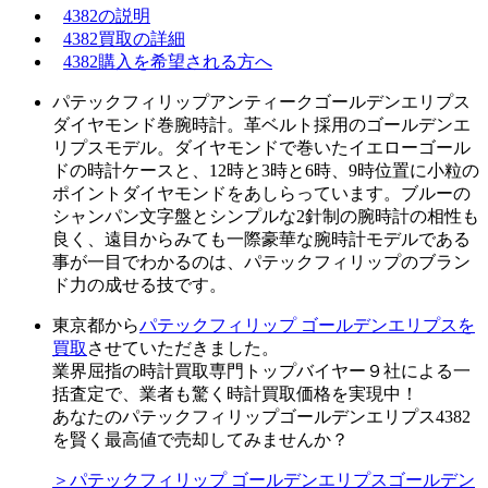
4382の説明
4382買取の詳細
4382購入を希望される方へ
パテックフィリップアンティークゴールデンエリプス
ダイヤモンド巻腕時計。革ベルト採用のゴールデンエ
リプスモデル。ダイヤモンドで巻いたイエローゴール
ドの時計ケースと、12時と3時と6時、9時位置に小粒の
ポイントダイヤモンドをあしらっています。ブルーの
シャンパン文字盤とシンプルな2針制の腕時計の相性も
良く、遠目からみても一際豪華な腕時計モデルである
事が一目でわかるのは、パテックフィリップのブラン
ド力の成せる技です。
東京都から
パテックフィリップ ゴールデンエリプスを
買取
させていただきました。
業界屈指の時計買取専門トップバイヤー９社による一
括査定で、業者も驚く時計買取価格を実現中！
あなたのパテックフィリップゴールデンエリプス4382
を賢く最高値で売却してみませんか？
＞パテックフィリップ ゴールデンエリプスゴールデン