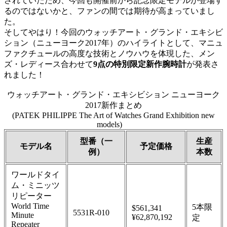
されていたため、今回も開催前から記念限定モデルが登場す
るのではないかと、ファンの間では期待が高まっていまし
た。
そしてやはり！今回のウォッチアート・グランド・エキシビ
ション（ニューヨーク2017年）のハイライトとして、マニュ
ファクチュールの高度な技術とノウハウを体現した、メン
ズ・レディース合わせて
9点の特別限定新作腕時計
が発表さ
れました！
ウォッチアート・グランド・エキシビション ニューヨーク
2017新作まとめ
(PATEK PHILIPPE The Art of Watches Grand Exhibition new
models)
型番（一
生産
モデル名
予定価格
例）
本数
ワールドタイ
ム・ミニッツ
リピーター
World Time
5本限
$561,341
5531R-010
Minute
¥62,870,192
定
Repeater