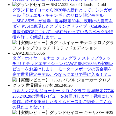
グランドセイコーから2026年の新作として、シンガポ
ール「ジュエル・チャンギ」のサロン限定モデル
「SBGA525」が登場。世界限定30本、夜明けの雲海を
ダイヤルに表現したスプリングドライブ（Cal.9R65）
搭載の62GSについて、現在分かっているスペックや特
徴を詳しく解説します。...
タグ・ホイヤー モナコ クロノグラフ ストップウォッ
チ リミテッドエディション CAW218F.FC6356の実機レ
ビューをお届けします！モータースポーツの黄金期を
宿す世界限定モデル。今ならクエリで手に入る！？...
コルム バブル ジョーカー クロノグラフ 世界限定777本
285.240.20の実機レビューをお届けします！異端にして
傑作。時代を挑発したタイムピースをご紹介。こんな
の見たことない！...