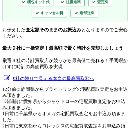
梱包キット代
往復送料
査定料
キャンセル料
返却送料
お伝えした
査定額そのままのお振込み
となりますのでご安心
ください。
最大９社に一括査定！
最高額
で賢く時計を売却しましょう
厳選９社の時計買取店が競うから最高値で売れる！手間暇か
けずに時計の高価買取を実現！
9社の競りで見える本当の最高買取額へ
12分前に静岡県からブライトリングの宅配買取査定をお申込
み頂きました。
5時間前に愛知県からジャケドローの宅配買取査定をお申込
み頂きました。
1日前に千葉県からオメガの宅配買取査定をお申込み頂きま
した。
2日前に東京都からロレックスの宅配買取査定をお申込み頂