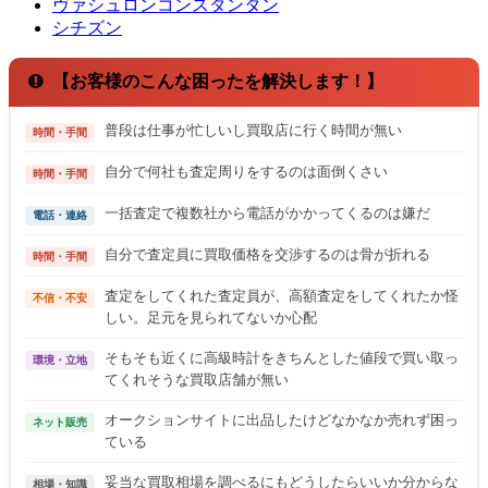
ヴァシュロンコンスタンタン
シチズン
【お客様のこんな困ったを解決します！】
普段は仕事が忙しいし買取店に行く時間が無い
時間・手間
自分で何社も査定周りをするのは面倒くさい
時間・手間
一括査定で複数社から電話がかかってくるのは嫌だ
電話・連絡
自分で査定員に買取価格を交渉するのは骨が折れる
時間・手間
査定をしてくれた査定員が、高額査定をしてくれたか怪
不信・不安
しい。足元を見られてないか心配
そもそも近くに高級時計をきちんとした値段で買い取っ
環境・立地
てくれそうな買取店舗が無い
オークションサイトに出品したけどなかなか売れず困っ
ネット販売
ている
妥当な買取相場を調べるにもどうしたらいいか分からな
相場・知識