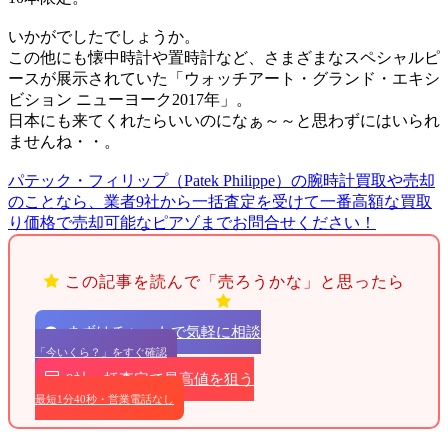
いかがでしたでしょうか。
この他にも懐中時計や置時計など、さまざまなスペシャルピ
ースが展示されていた「ウォッチアート・グランド・エキシ
ビション ニューヨーク2017年」。
日本にも来てくれたらいいのになぁ～～と思わずにはいられ
ませんね・・。
パテック・フィリップ（Patek Philippe）の腕時計買取や売却
のことなら、業者9社から一括査定を受けて一番高額な買取
り価格で売却可能なピアゾまでお問合せください！
この記事を読んで「売ろうかな」と思ったら
まずはチャットで気軽に相談
「今いくら？」をすぐ確認
9社一括査定で最高値を狙う
最短1分40秒・営業電話なし