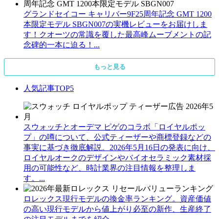
グランドセイコー キャリバー9F25周年記念 GMT 1200
本限定モデル SBGN007の実機レビューをお届けしま
す！クオーツの常識を覆した最高峰ムーブメントの記
念碑的一本に迫る！...
もっと見る
人気記事TOP5
スウォッチとオーデマ ピゲのコラボ「ロイヤルポッ
プ」の噂について、公式ティーザーや商標登録などの
事実に基づき徹底解説。2026年5月16日の発表に向け、
ロイヤルオークのデザインやバイオセラミック素材採
用の可能性など、時計業界の注目情報を整理しま
す。...
ロレックス現行モデルの換金率ランキング。資産価値
の高い現行モデルから値上がり必至の新作、生産終了