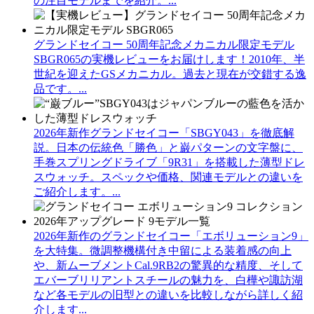
の注目モデルまでを紹介。...
グランドセイコー 50周年記念メカニカル限定モデル
SBGR065の実機レビューをお届けします！2010年、半
世紀を迎えたGSメカニカル。過去と現在が交錯する逸
品です。...
2026年新作グランドセイコー「SBGY043」を徹底解
説。日本の伝統色「勝色」と巌パターンの文字盤に、
手巻スプリングドライブ「9R31」を搭載した薄型ドレ
スウォッチ。スペックや価格、関連モデルとの違いを
ご紹介します。...
2026年新作のグランドセイコー「エボリューション9」
を大特集。微調整機構付き中留による装着感の向上
や、新ムーブメントCal.9RB2の驚異的な精度、そして
エバーブリリアントスチールの魅力を、白樺や諏訪湖
など各モデルの旧型との違いを比較しながら詳しく紹
介します...