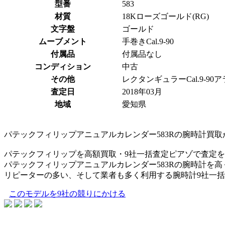
型番
583
材質
18Kローズゴールド(RG)
文字盤
ゴールド
ムーブメント
手巻きCal.9-90
付属品
付属品なし
コンディション
中古
その他
レクタンギュラーCal.9-9
査定日
2018年03月
地域
愛知県
パテックフィリップアニュアルカレンダー583Rの腕時計買
パテックフィリップを高額買取・9社一括査定ピアゾで査定
パテックフィリップアニュアルカレンダー583Rの腕時計を
リピーターの多い、そして業者も多く利用する腕時計9社一
このモデルを9社の競りにかける