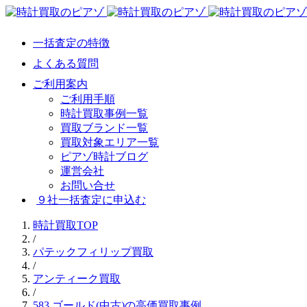
一括査定の特徴
よくある質問
ご利用案内
ご利用手順
時計買取事例一覧
買取ブランド一覧
買取対象エリア一覧
ピアゾ時計ブログ
運営会社
お問い合せ
９社一括査定に申込む
時計買取TOP
/
パテックフィリップ買取
/
アンティーク買取
/
583 ゴールド(中古)の高価買取事例