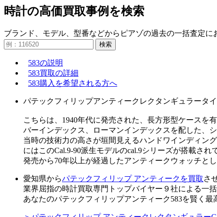
時計の高価買取事例を検索
ブランド、モデル、型番などからピアゾの過去の一括査定に
検索
583の説明
583買取の詳細
583購入を希望される方へ
パテックフィリップアンティークレクタンギュラータイプ5
こちらは、1940年代に発売された、長方形型ケースを
バーインデックス、ローマンインデックスを配した、シ
当時の技術力の高さが垣間見えるハンドワインディングキ
にはこのCal.9-90派生モデルのcal.9シリーズが搭載さ
発売から70年以上が経過したアンティークウォッチと
愛知県から
パテックフィリップ アンティークを買取
さ
業界屈指の時計買取専門トップバイヤー９社による一括
あなたのパテックフィリップアンティーク583を賢く最
＞パテックフィリップ アンティークレクタンギュラーCa