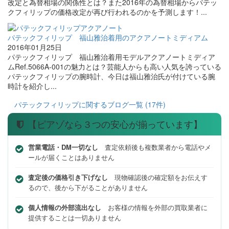
改定と為替相場の関係性とは？また2016年の為替相場からパテッ
クフィリップの価格改定が再び行われるのかを予測します！...
パテックフィリップ 福山雅治着用のアクアノートミディアム
2016年01月25日
パテックフィリップ 福山雅治着用モデルアクアノートミディア
ムRef.5066A-001の魅力とは？芸能人からも高い人気を誇っている
パテックフィリップの腕時計、今日は福山雅治氏が付けている腕
時計を紹介し...
パテックフィリップに関するブログ一覧 (17件)
【ピアゾなら３つの安心が揃っています】
営業電話・DM一切なし
査定依頼後も複数業者から電話やメ
ールが届くことはありません
査定後の価格引き下げなし
現物確認後の確定額をお伝えす
るので、後から下がることがありません
個人情報の外部流出なし
お客様の情報を外部の買取業者に
提供することは一切ありません