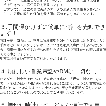
てバイヤーと直接価格交渉を行うので、一般相場とは違う業者価
格を引き出して高価買取を実現します！
ピアゾでは、過去の買取実績のデータや最新の買取相場をみなが
ら、お客様の時計の価値を最大限に高めるよう努めています。
３.手間暇かけずに簡単に時計を売却でき
ます！
時計を高く売るには、事前に買取相場を調べたり店舗に足を運んだりと
手間がとにかく掛かりますが、ピアゾは宅配買取専門で来店不要だか
ら、簡単手間いらず！お持ちの時計を送るだけで時計をその時の最高値
で売る事ができます。
地方にお住まいの方でもご利用いただけます。
４.煩わしい営業電話やDMは一切なし！
ピアゾの一括査定は他社の一括査定とは違い、「現物一括査定」なの
で、お客様の個人情報が外部に漏れる心配は無く、しつこい営業電話や
DMが来ることはありません。申込み後に変な営業電話が増えるといっ
た心配もございませんので安心してご利用いただけます。
５.壊れた時計など、どんな時計でも申