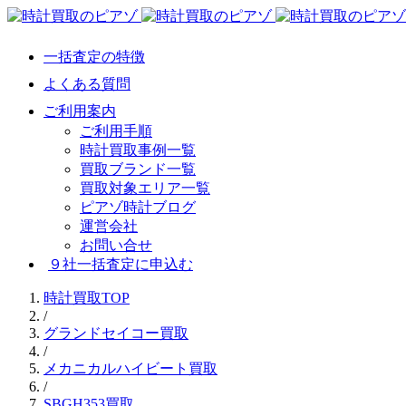
一括査定の特徴
よくある質問
ご利用案内
ご利用手順
時計買取事例一覧
買取ブランド一覧
買取対象エリア一覧
ピアゾ時計ブログ
運営会社
お問い合せ
９社一括査定に申込む
時計買取TOP
/
グランドセイコー買取
/
メカニカルハイビート買取
/
SBGH353買取