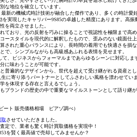
、美しさ、見やすさといった腕時計の本質を追求し続けてきた歩み
別な地位を確立しています。
技と最新の機械式時計技術が融合した傑作であり、多くの時計愛
振動を実現したキャリバー9S85の卓越した精度にあります。高
性を両立させました。
れており、光の反射を巧みに操ることで視認性を極限まで高め
コースタイルを現代的に解釈したもので、歪みのない鏡面仕上
算された重心バランスにより、長時間の着用でも快適さを損な
とで、シンプルながらも高級感あふれる表情を見せます。
して、ビジネスからフォーマルまであらゆるシーンに対応しま
分に味わうことが可能です。
と普遍的なデザインから、世代を超えて受け継がれる資産とし
主の人生に寄り添うパートナーとしてふさわしい風格を漂わせて
学を体現する存在と言えるでしょう。
もブランドの歴史の中で重要なマイルストーンとして語り継が
イビート 販売価格相場 ピアゾ調べ）
買取
させていただきました。
査定で、業者も驚く時計買取価格を実現中！
353を賢く最高値で売却してみませんか？