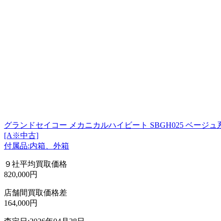
グランドセイコー メカニカルハイビート SBGH025 ベージュ系
[A※中古]
付属品:内箱、外箱
９社平均買取価格
820,000円
店舗間買取価格差
164,000円