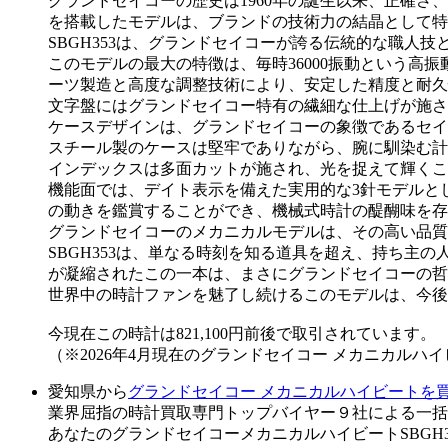
グランドセイコーの歴史は1960年の誕生以来、正確さ
を搭載したモデルは、ブランドの技術力の結晶として特
SBGH353は、グランドセイコーが誇る伝統的な職人
このモデルの最大の特徴は、毎時36000振動という高
ーツ製造と高度な調整技術により、安定した精度と耐久
文字盤にはグランドセイコー特有の繊細な仕上げが施さ
ケースデザインは、グランドセイコーの象徴であるセイ
スチール製のケースは堅牢でありながら、腕に馴染む計
インデックスは多面カットが施され、光を捉えて輝くこ
機能面では、デイト表示を備えた実用的な3針モデルと
の動きを鑑賞することができ、機械式時計の醍醐味を存
グランドセイコーのメカニカルモデルは、その高い品質
SBGH353は、単なる時刻を知る道具を超え、持ち
が凝縮されたこの一本は、まさにグランドセイコーの哲
世界中の時計ファンを魅了し続けるこのモデルは、今後
今現在この時計は821,100円前後で取引されています。
（※2026年4月現在のグランドセイコー メカニカルハ
愛知県から
グランドセイコー メカニカルハイビートを
業界屈指の時計買取専門トップバイヤー９社による一括
あなたのグランドセイコーメカニカルハイビートSBGH