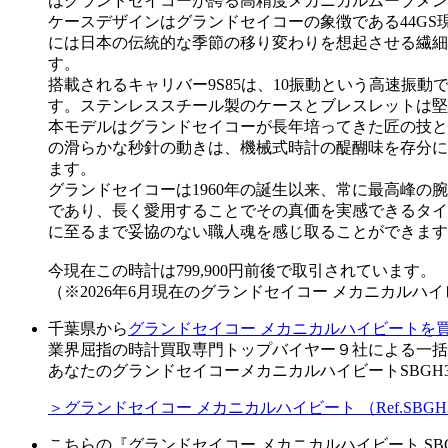
はグランドセイコーが誇る高精度メカニカルムーブメント
ケースデザインはグランドセイコーの象徴である44G
には日本の伝統的な季節の移り変わりを想起させる繊細
す。
搭載されるキャリバー9S85は、10振動という高速振
す。ステンレススチール製のケースとブレスレットは堅
本モデルはグランドセイコーが長年培ってきた匠の技と
の滑らかな秒針の動きは、機械式時計の醍醐味を存分に
ます。
グランドセイコーは1960年の誕生以来、常に最高峰の
であり、長く愛用することでその真価を実感できるタイ
に至るまで妥協のない職人魂を感じ取ることができます
今現在この時計は799,900円前後で取引されています。
（※2026年6月現在のグランドセイコー メカニカルハ
千葉県から
グランドセイコー メカニカルハイビートを
業界屈指の時計買取専門トップバイヤー９社による一括
あなたのグランドセイコーメカニカルハイビートSBGH
＞グランドセイコー メカニカルハイビート （Ref.SB
こちらの『グランドセイコー メカニカルハイビート SB