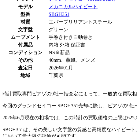
モデル
メカニカルハイビート
型番
SBGH351
材質
エバーブリリアントスチール
文字盤
グリーン
ムーブメント
手巻き付き自動巻き
付属品
内箱 外箱 保証書
コンディション
NS※新品
その他
40mm、薫風、メンズ
査定日
2026年01月
地域
千葉県
時計買取専門ピアゾの9社一括査定によって、一般的な買取相場
今回のグランドセイコー SBGH351売却に際し、ピアゾの9
2026年6月現在の相場では、この時計の買取価格の上限は625
SBGH351は、その美しい文字盤の質感と高精度なハイビ
において最大限の評価が可能です。