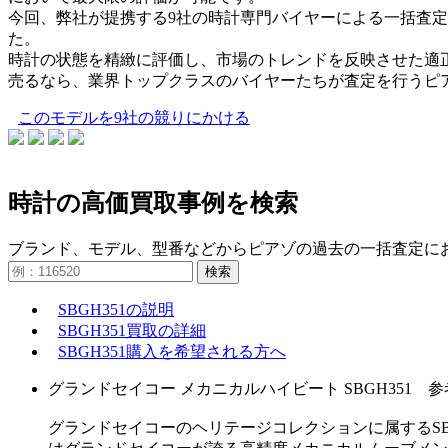
今回、弊社が提携する9社の時計専門バイヤーによる一括査
た。
時計の状態を精緻に評価し、市場のトレンドを反映させた適正か
売るなら、業界トップクラスのバイヤーたちが査定を行うピ
このモデルを9社の競りにかける
時計の高価買取事例を検索
ブランド、モデル、型番などからピアゾの過去の一括査定に
検索
SBGH351の説明
SBGH351買取の詳細
SBGH351購入を希望される方へ
グランドセイコー メカニカルハイビート SBGH351 参考定
グランドセイコーのヘリテージコレクションに属するS