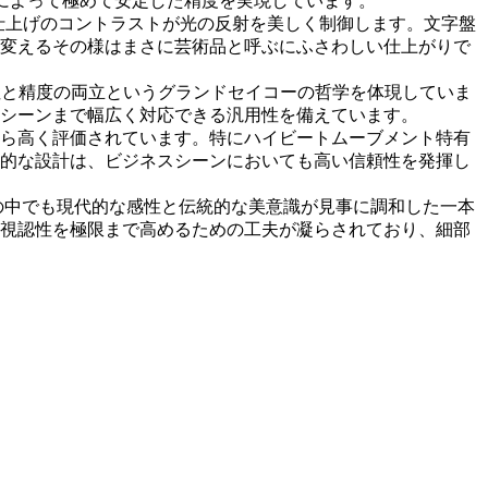
様によって極めて安定した精度を実現しています。
仕上げのコントラストが光の反射を美しく制御します。文字盤
変えるその様はまさに芸術品と呼ぶにふさわしい仕上がりで
用性と精度の両立というグランドセイコーの哲学を体現していま
シーンまで幅広く対応できる汎用性を備えています。
ら高く評価されています。特にハイビートムーブメント特有
的な設計は、ビジネスシーンにおいても高い信頼性を発揮し
譜の中でも現代的な感性と伝統的な美意識が見事に調和した一本
視認性を極限まで高めるための工夫が凝らされており、細部