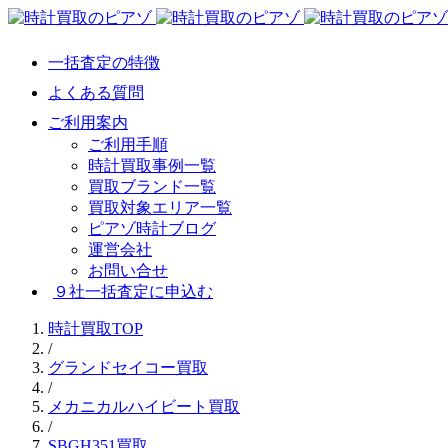
一括査定の特徴
よくある質問
ご利用案内
ご利用手順
時計買取事例一覧
買取ブランド一覧
買取対象エリア一覧
ピアゾ時計ブログ
運営会社
お問い合せ
９社一括査定に申込む
時計買取TOP
/
グランドセイコー買取
/
メカニカルハイビート買取
/
SBGH351買取