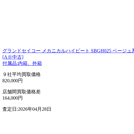
グランドセイコー メカニカルハイビート SBGH025 ベージュ系
[A※中古]
付属品:内箱、外箱
９社平均買取価格
820,000円
店舗間買取価格差
164,000円
査定日:2026年04月28日