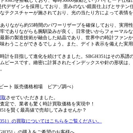
9S85を搭載しており、毎時36000振動というハイビート仕
S現代デザインを採用しており、歪みのない鏡面仕上げとサテン
なテクスチャーが施されており、光の当たり方によって表情を
動でありながら約55時間のパワーリザーブを確保しており、実
牢でありながらも腕馴染みが良く、日常使いからフォーマルな
最新の製造技術が融合した結晶であり、世界中の時計ファンか
味わうことができるでしょう。また、デイト表示を備えた実用
腕時計を目指して進化を続けてきました。SBGH351はその系
ムピースです。緻密に計算されたインデックスや針の形状は、
。
イビート 販売価格相場 ピアゾ調べ）
買取
させていただきました。
査定で、業者も驚く時計買取価格を実現中！
351を賢く最高値で売却してみませんか？
GH351）の買取についてはこちらをご覧ください。
GH351』の購入をご希望のお客様へ。