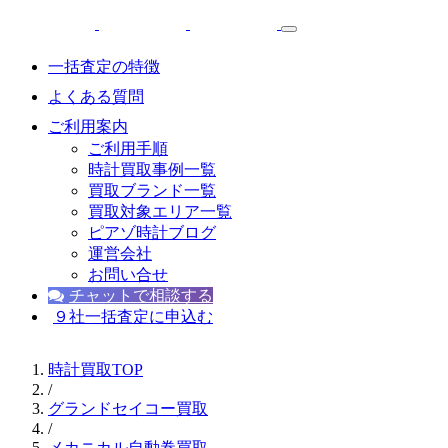
一括査定の特徴
よくある質問
ご利用案内
ご利用手順
時計買取事例一覧
買取ブランド一覧
買取対象エリア一覧
ピアゾ時計ブログ
運営会社
お問い合せ
チャットで相談する
９社一括査定に申込む
時計買取TOP
/
グランドセイコー買取
/
メカニカル自動巻買取