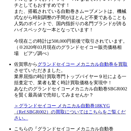
チとしてもおすすめです！
また、搭載されている自動巻きムーブメントは、機械
式ながら時刻調整の手間がほとんど不要であることも
人気のポイントで、国内指折りの名門ブランドが誇る
ハイスペックな一本となっています！
今現在この時計は508,000円前後で取引されています。
（※2020年03月現在のグランドセイコー販売価格相
場 ピアゾ調べ）
佐賀県から
グランドセイコー メカニカル自動巻を買取
させていただきました。
業界屈指の時計買取専門トップバイヤー９社による一
括査定で、業者も驚く時計買取価格を実現中！
あなたのグランドセイコーメカニカル自動巻SBGR002
を賢く最高値で売却してみませんか？
＞グランドセイコー メカニカル自動巻18KYG
（Ref.SBGR002）の買取についてはこちらをご覧くだ
さい。
こちらの『グランドセイコー メカニカル自動巻