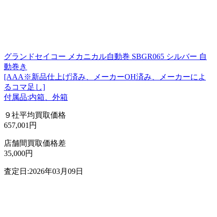
グランドセイコー メカニカル自動巻 SBGR065 シルバー 自
動巻き
[AAA※新品仕上げ済み、メーカーOH済み、メーカーによ
るコマ足し]
付属品:内箱、外箱
９社平均買取価格
657,001円
店舗間買取価格差
35,000円
査定日:2026年03月09日