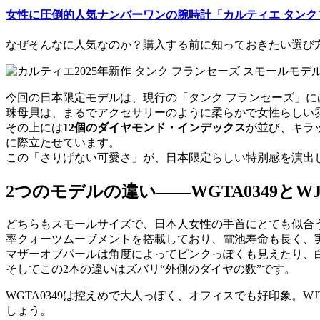
女性に圧倒的人気ナンバーワンの腕時計「カルティエ タンク
なぜそんなに人気なのか？購入する前に知っておきたい選び
今回の日本限定モデルは、現行の「タンク フランセーズ」
珠母貝は、まるでアクセサリーのように柔らかで女性らしい
その上には
12個のダイヤモンド・インデックス
が並び、キラ
に際立たせています。
この「さりげない可愛さ」が、日本限定らしい特別感を演出
2つのモデルの違い——WGTA0349とWJT
どちらもスモールサイズで、日本人女性の手首にとても似合
率クォーツムーブメントを搭載しており、電池寿命も長く、
マザーオブパールは角度によってピンクっぽくも見えたり、
そしてこの2本の違いはズバリ“外側のダイヤの数”です。
WGTA0349は控えめで大人っぽく、オフィスでも好印象。
しょう。