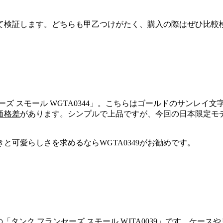
て検証します。どちらも甲乙つけがたく、購入の際はぜひ比較
セーズ スモール WGTA0344」。こちらはゴールドのサンレ
価格差
があります。シンプルで上品ですが、今回の日本限定モ
きと可愛らしさを求めるならWGTA0349がお勧めです。
行の「タンク フランセーズ スモール WJTA0039」です。ケ