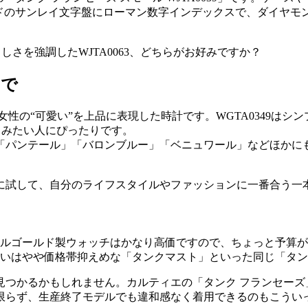
ゴールドのサンレイ文字盤にローマン数字インデックスで、ダイヤ
しさを強調したWJTA0063、どちらがお好みですか？
んで
性の“可愛い”を上品に表現した時計です。WGTA0349は
楽しみたい人にぴったりです。
「パンテール」「バロンブルー」「ベニュワール」などほかに
に試して、自分のライフスタイルやファッションに一番合う一
たフルゴールド製ウォッチはかなり高価ですので、ちょっと予算
るいはやや価格帯抑えめな「タンクマスト」といった同じ「タ
つかるかもしれません。カルティエの「タンク フランセーズ」
限らず、生産終了モデルでも違和感なく着用できるのもこうい