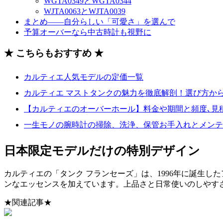
WGTA0349とWGTA0344
WJTA0063とWJTA0039
まとめ——自分らしい「可愛さ」を選んで
予算オーバーなら中古時計も視野に
★ こちらもおすすめ ★
カルティエ人気モデルの定価一覧
カルティエ マストタンクの魅力を徹底解剖！選び方か
【カルティエのオーバーホール】料金や期間と頻度､見
一生モノの腕時計の掃除、洗浄、保管お手入れとメンテ
日本限定モデルだけの特別デザイン
カルティエの「タンク フランセーズ」は、1996年に誕生
ンなエッセンスを加えています。上品さと日常使いのしやす
★関連記事★