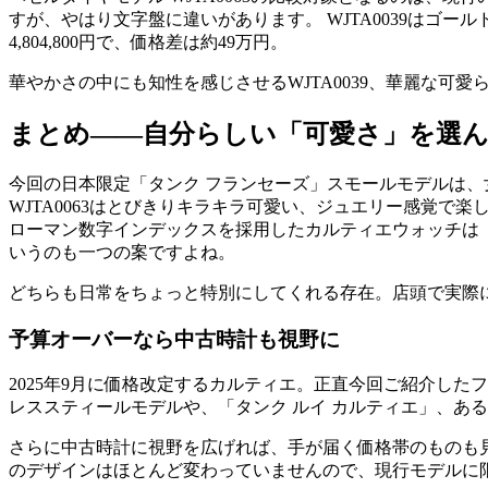
すが、やはり文字盤に違いがあります。 WJTA0039は
4,804,800円で、価格差は約49万円。
華やかさの中にも知性を感じさせるWJTA0039、華麗な可愛ら
まとめ——自分らしい「可愛さ」を選
今回の日本限定「タンク フランセーズ」スモールモデルは、女
WJTA0063はとびきりキラキラ可愛い、ジュエリー感覚で
ローマン数字インデックスを採用したカルティエウォッチは
いうのも一つの案ですよね。
どちらも日常をちょっと特別にしてくれる存在。店頭で実際
予算オーバーなら中古時計も視野に
2025年9月に価格改定するカルティエ。正直今回ご紹介し
レススティールモデルや、「タンク ルイ カルティエ」、あ
さらに中古時計に視野を広げれば、手が届く価格帯のものも見
のデザインはほとんど変わっていませんので、現行モデルに