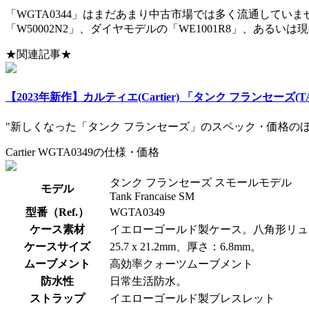
「WGTA0344」はまだあまり中古市場では多く流通してい
「W50002N2」、ダイヤモデルの「WE1001R8」、ある
★関連記事★
【2023年新作】カルティエ(Cartier) 「タンク フランセーズ
"新しくなった「タンク フランセーズ」のスペック・価格
Cartier WGTA0349の仕様・価格
タンク フランセーズ スモールモデル
モデル
Tank Francaise SM
型番（Ref.）
WGTA0349
ケース素材
イエローゴールド製ケース。八角形リュ
ケースサイズ
25.7 x 21.2mm、厚さ：6.8mm。
ムーブメント
高効率クォーツムーブメント
防水性
日常生活防水。
ストラップ
イエローゴールド製ブレスレット