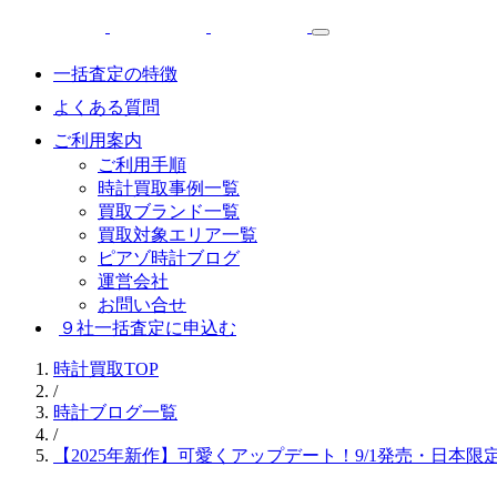
一括査定の特徴
よくある質問
ご利用案内
ご利用手順
時計買取事例一覧
買取ブランド一覧
買取対象エリア一覧
ピアゾ時計ブログ
運営会社
お問い合せ
９社一括査定に申込む
時計買取TOP
/
時計ブログ一覧
/
【2025年新作】可愛くアップデート！9/1発売・日本限定