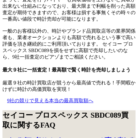
出来ない仕組みになっており、最大限まで利幅を削った高額
査定が期待できますので、お客様は損する事無くその時々の
一番高い値段で時計売却が可能になります。
一般のお客様以外の、時計やブランド品買取店等の業界関係
者も、業者オークションよりも高額で売れるという事で高い
評価を頂き継続的にご利用頂いております。 セイコー プロ
スペックス SBDC089を損をせずに高額で売却したいのな
ら、9社一括査定のピアゾまでご相談ください。
最大９社に一括査定！
最高額
で賢く時計を売却しましょう
厳選９社の時計買取店が競うから最高値で売れる！手間暇か
けずに時計の高価買取を実現！
9社の競りで見える本当の最高買取額へ
セイコー プロスペックス SBDC089買
取に関するFAQ