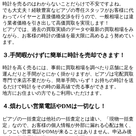
時計を売るのはわからないことだらけで不安ですよね。
でも大丈夫！経験豊富なピアゾの専任スタッフがお客様に代
わってバイヤーと直接価格交渉を行うので、一般相場とは違
う業者価格を引き出して高価買取を実現します！
ピアゾでは、過去の買取実績のデータや最新の買取相場をみ
ながら、お客様の時計の価値を最大限に高めるよう努めてい
ます。
３.手間暇かけずに簡単に時計を売却できます！
時計を高く売るには、事前に買取相場を調べたり店舗に足を
運んだりと手間がとにかく掛かりますが、ピアゾは宅配買取
専門で来店不要だから、簡単手間いらず！お持ちの時計を送
るだけで時計をその時の最高値で売る事ができます。
地方にお住まいの方でもご利用いただけます。
４.煩わしい営業電話やDMは一切なし！
ピアゾの一括査定は他社の一括査定とは違い、「現物一括査
定」なので、お客様の個人情報が外部に漏れる心配は無く、
しつこい営業電話やDMが来ることはありません。申込み後