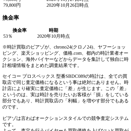
79,800円
2020年10月26日時点
換金率
換金率
時期
53％
2020年10月時点
※時計買取のピアゾが、chrono24(クロノ24)、ヤフーショッ
ピング、楽天ショッピング、価格.com、都内の時計業者オー
クション、海外バイヤーなどからデータを集計して独自に時
計相場情報をまとめた調査結果です。
セイコー プロスペックス 型番SBDC089の時計は、全ての買
取店で同じ査定価格になるという事は絶対にありません。時
計店により確実に査定価格に「差」が生じます。この「差」
というのは、実は時計を売りたいお客様が「損」をしている
部分でもあり、時計買取店の「利幅」を増やす部分でもある
のです。
ピアゾは言わばオークションスタイルでの競争査定システム
です。
よって、査定を行うバイヤーも買取価格を上げないと買取が