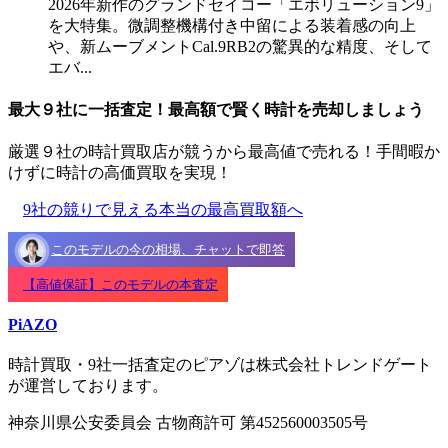
2026年新作のグランドセイコー「エボリューション9」
を大特集。微調整機構付き中留による装着感の向上
や、新ムーブメントCal.9RB2の驚異的な精度、そして
エバ...
最大９社に一括査定！
最高額
で賢く時計を売却しましょう
厳選９社の時計買取店が競うから最高値で売れる！手間暇か
けずに時計の高価買取を実現！
9社の競りで見える本当の最高買取額へ
このモデルの今の相場、チャットで即答
【高値保証】このモデルの本査定
PiAZO
時計買取・9社一括査定のピアゾは株式会社トレンドゲート
が運営しております。
神奈川県公安委員会 古物商許可 第452560003505号