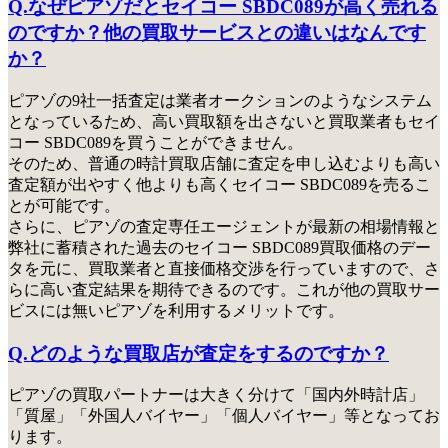
Q.なぜピアゾだとセイコー SBDC089が高く売れる
のですか？他の買取サービスとの違いはなんです
か？
ピアゾの9社一括査定は業者オークションのようなシステム
となっているため、高い買取額を出さないと買取業者もセイ
コー SBDC089を買うことができません。
そのため、普通の時計買取店舗に査定を申し込むよりも高い
査定額が出やすく他よりも高くセイコー SBDC089を売るこ
とが可能です。
さらに、ピアゾの査定専任エージェントが最新の相場情報と
弊社に蓄積された過去のセイコー SBDC089買取価格のデー
タを元に、買取業者と直接価格交渉を行っていますので、さ
らに高い査定結果を期待できるのです。これが他の買取サー
ビスには無いピアゾを利用するメリットです。
Q.どのような買取店が査定をするのですか？
ピアゾの買取パートナーは大きく分けて「国内外時計店」
「質屋」「外国人バイヤー」「個人バイヤー」等となってお
ります。