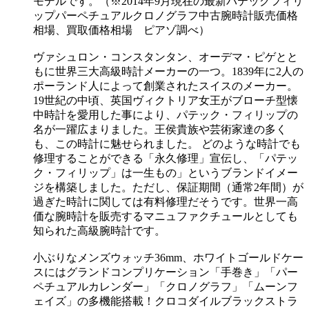
モデルです。（※2014年9月現在の最新パテックフィリ
ップパーペチュアルクロノグラフ中古腕時計販売価格
相場、買取価格相場 ピアゾ調べ）
ヴァシュロン・コンスタンタン、オーデマ・ピゲとと
もに世界三大高級時計メーカーの一つ。1839年に2人の
ポーランド人によって創業されたスイスのメーカー。
19世紀の中頃、英国ヴィクトリア女王がブローチ型懐
中時計を愛用した事により、パテック・フィリップの
名が一躍広まりました。王侯貴族や芸術家達の多く
も、この時計に魅せられました。 どのような時計でも
修理することができる「永久修理」宣伝し、「パテッ
ク・フィリップ」は一生もの」というブランドイメー
ジを構築しました。ただし、保証期間（通常2年間）が
過ぎた時計に関しては有料修理だそうです。世界一高
価な腕時計を販売するマニュファクチュールとしても
知られた高級腕時計です。
小ぶりなメンズウォッチ36mm、ホワイトゴールドケー
スにはグランドコンプリケーション「手巻き」「パー
ペチュアルカレンダー」「クロノグラフ」「ムーンフ
ェイズ」の多機能搭載！クロコダイルブラックストラ