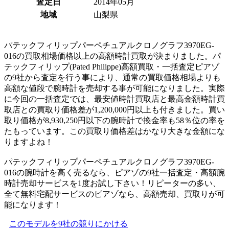
査定日
2014年05月
地域
山梨県
パテックフィリップパーペチュアルクロノグラフ3970EG-
016の買取相場価格以上の高額時計買取が決まりました。パ
テックフィリップ(Pated Philippe)高額買取・一括査定ピアゾ
の9社から査定を行う事により、通常の買取価格相場よりも
高額な値段で腕時計を売却する事が可能になりました。実際
に今回の一括査定では、最安値時計買取店と最高金額時計買
取店との買取り価格差が1,200,000円以上も付きました。買い
取り価格が8,930,250円以下の腕時計で換金率も58％位の率を
たもっています。この買取り価格差はかなり大きな金額にな
りますよね！
パテックフィリップパーペチュアルクロノグラフ3970EG-
016の腕時計を高く売るなら、ピアゾの9社一括査定・高額腕
時計売却サービスを1度お試し下さい！リピーターの多い、
全て無料宅配サービスのピアゾなら、高額売却、買取りが可
能になります！
このモデルを9社の競りにかける