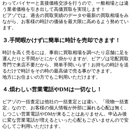
わってバイヤーと直接価格交渉を行うので、一般相場とは違
う業者価格を引き出して高価買取を実現します！
ピアゾでは、過去の買取実績のデータや最新の買取相場をみ
ながら、お客様の時計の価値を最大限に高めるよう努めてい
ます。
３.手間暇かけずに簡単に時計を売却できます！
時計を高く売るには、事前に買取相場を調べたり店舗に足を
運んだりと手間がとにかく掛かりますが、ピアゾは宅配買取
専門で来店不要だから、簡単手間いらず！お持ちの時計を送
るだけで時計をその時の最高値で売る事ができます。
地方にお住まいの方でもご利用いただけます。
４.煩わしい営業電話やDMは一切なし！
ピアゾの一括査定は他社の一括査定とは違い、「現物一括査
定」なので、お客様の個人情報が外部に漏れる心配は無く、
しつこい営業電話やDMが来ることはありません。申込み後
に変な営業電話が増えるといった心配もございませんので安
心してご利用いただけます。