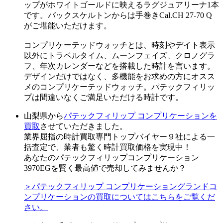
ップがホワイトゴールドに映えるラグジュアリーナ1本
です。バックスケルトンからは手巻きCal.CH 27-70 Q
がご堪能いただけます。
コンプリケーテッドウォッチとは、時刻やデイト表示
以外にトラベルタイム、ムーンフェイズ、クロノグラ
フ、年次カレンダーなどを搭載した時計を言います。
デザインだけではなく、多機能をお求めの方にオスス
メのコンプリケーテッドウォッチ。パテックフィリッ
プは間違いなくご満足いただける時計です。
山梨県から
パテックフィリップ コンプリケーションを
買取
させていただきました。
業界屈指の時計買取専門トップバイヤー９社による一
括査定で、業者も驚く時計買取価格を実現中！
あなたのパテックフィリップコンプリケーション
3970EGを賢く最高値で売却してみませんか？
＞パテックフィリップ コンプリケーショングランドコ
ンプリケーションの買取についてはこちらをご覧くだ
さい。