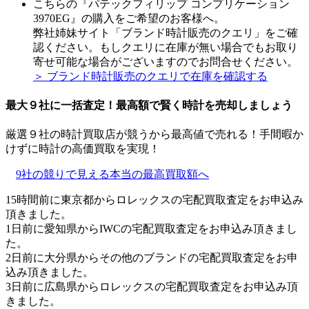
こちらの『パテックフィリップ コンプリケーション
3970EG』の購入をご希望のお客様へ。
弊社姉妹サイト「ブランド時計販売のクエリ」をご確
認ください。もしクエリに在庫が無い場合でもお取り
寄せ可能な場合がございますのでお問合せください。
＞ ブランド時計販売のクエリで在庫を確認する
最大９社に一括査定！
最高額
で賢く時計を売却しましょう
厳選９社の時計買取店が競うから最高値で売れる！手間暇か
けずに時計の高価買取を実現！
9社の競りで見える本当の最高買取額へ
15時間前に東京都からロレックスの宅配買取査定をお申込み
頂きました。
1日前に愛知県からIWCの宅配買取査定をお申込み頂きまし
た。
2日前に大分県からその他のブランドの宅配買取査定をお申
込み頂きました。
3日前に広島県からロレックスの宅配買取査定をお申込み頂
きました。