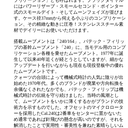
プリケーション」とも呼ばれます。ブラックダイヤル
にはパワーリザーブ・スモールセコンド・ポインター
式のスモールデイト・そしてムーンフェイズが並びま
す。ケース径37mmから伺える小ぶりのコンプリケーシ
ョン、その精緻な動きに圧巻！ステンレススチール素
材でデイリーにお使いいただけます。
搭載ムーブメントは「240/164」。パテック・フィリッ
プの基幹ムーブメント「240」に、当モデル用のコンプ
リケーション各種を乗せたムーブメント。1977年に誕
生して以来40年近くが経とうとしていますが、細かな
アップデートを行いながらも現在も現役登板中の優れ
たムーブメントです。
クォーツの台頭によって機械式時計の人気に陰りが出
始めた1970年代。多くのブランドが廃業や方向転換を
余儀なくされたなかでも、パテック・フィリップは機
械式時計の伝統を守り続けました。当時の風潮とし
て、ムーブメントをいかに薄くするかがブランドの技
術力を示すものでした。オフセットのマイクロロータ
ーを採用したCal.240は2番車をセンターに置かないた
め通常であれば針飛びの懸念が高いのですが、それを
解消したことで実用性・審美性を兼ねた素晴らしいム