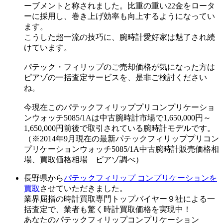
ーブメントと称されました。比重の重い22金をロータ
ーに採用し、巻き上げ効率も向上するようになってい
ます。
こうした超一流の技巧に、腕時計愛好家は魅了され続
けています。
パテック・フィリップのご売却価格が気になった方は
ピアゾの一括査定サービスを、是非ご検討ください
ね。
今現在このパテックフィリッププリコンプリケーショ
ンウォッチ5085/1Aは中古腕時計市場で1,650,000円～
1,650,000円前後で取引されている腕時計モデルです。
（※2014年9月現在の最新パテックフィリッププリコン
プリケーションウォッチ5085/1A中古腕時計販売価格相
場、買取価格相場 ピアゾ調べ）
長野県から
パテックフィリップ コンプリケーションを
買取
させていただきました。
業界屈指の時計買取専門トップバイヤー９社による一
括査定で、業者も驚く時計買取価格を実現中！
あなたのパテックフィリップコンプリケーション