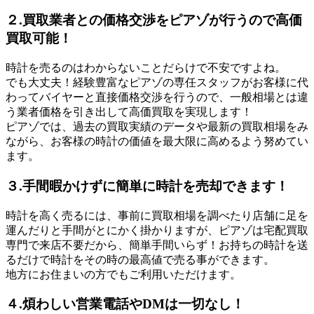
２.買取業者との価格交渉をピアゾが行うので高価
買取可能！
時計を売るのはわからないことだらけで不安ですよね。
でも大丈夫！経験豊富なピアゾの専任スタッフがお客様に代
わってバイヤーと直接価格交渉を行うので、一般相場とは違
う業者価格を引き出して高価買取を実現します！
ピアゾでは、過去の買取実績のデータや最新の買取相場をみ
ながら、お客様の時計の価値を最大限に高めるよう努めてい
ます。
３.手間暇かけずに簡単に時計を売却できます！
時計を高く売るには、事前に買取相場を調べたり店舗に足を
運んだりと手間がとにかく掛かりますが、ピアゾは宅配買取
専門で来店不要だから、簡単手間いらず！お持ちの時計を送
るだけで時計をその時の最高値で売る事ができます。
地方にお住まいの方でもご利用いただけます。
４.煩わしい営業電話やDMは一切なし！