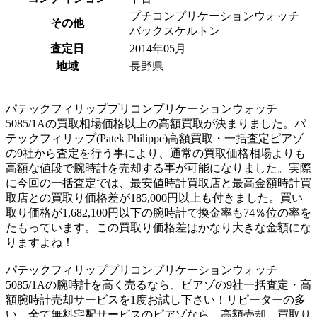
プチコンプリケーションウォッチ
その他
バックスケルトン
査定日
2014年05月
地域
長野県
パテックフィリッププリコンプリケーションウォッチ
5085/1Aの買取相場価格以上の高額買取が決まりました。パ
テックフィリップ(Patek Philippe)高額買取・一括査定ピアゾ
の9社から査定を行う事により、通常の買取価格相場よりも
高額な値段で腕時計を売却する事が可能になりました。実際
に今回の一括査定では、最安値時計買取店と最高金額時計買
取店との買取り価格差が185,000円以上も付きました。買い
取り価格が1,682,100円以下の腕時計で換金率も74％位の率を
たもっています。この買取り価格差はかなり大きな金額にな
りますよね！
パテックフィリッププリコンプリケーションウォッチ
5085/1Aの腕時計を高く売るなら、ピアゾの9社一括査定・高
額腕時計売却サービスを1度お試し下さい！リピーターの多
い、全て無料宅配サービスのピアゾなら、高額売却、買取り