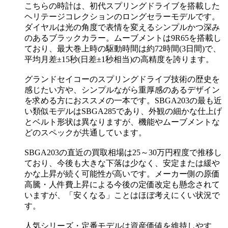
こちらの時計は、初代スプリングドライブを搭載した
ヘリテージコレクションのロングセラーモデルです。
ダイヤルは光の角度で表情を変えるシンプルかつ深み
のあるブラックカラー。ムーブメントは9R65を搭載し
ており、最大巻上時の駆動時間は約72時間(3日間)で、
平均月差±15秒(日差±1秒相当)の高精度を誇ります。
グランドセイコーのスプリングドライブ技術の歴史を
感じたい方や、シンプルながら重厚感のあるデザイン
を求める方におススメの一本です。SBGA203の最も近
い類似モデルはSBGA285であり、外観の細かな仕上げ
とベルト形状は異なりますが、機能やムーブメントな
どのスペックが共通しています。
SBGA203の直近の買取相場は25～30万円程度で推移し
ており、今後も大きな下落は少なく、安定または緩や
かな上昇が続く可能性が高いです。メーカー側の原価
高騰・人件費上昇による今後の定価改定も懸念されて
いますが、「安くなる」ことはほぼ考えにくい状況で
す。
人気シリーズ・定番モデルは資産価値を維持しやす