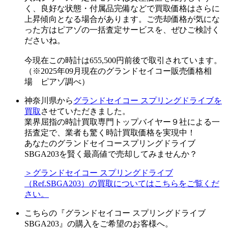
く、良好な状態・付属品完備などで買取価格はさらに
上昇傾向となる場合があります。ご売却価格が気にな
った方はピアゾの一括査定サービスを、ぜひご検討く
ださいね。
今現在この時計は655,500円前後で取引されています。
（※2025年09月現在のグランドセイコー販売価格相
場 ピアゾ調べ）
神奈川県から
グランドセイコー スプリングドライブを
買取
させていただきました。
業界屈指の時計買取専門トップバイヤー９社による一
括査定で、業者も驚く時計買取価格を実現中！
あなたのグランドセイコースプリングドライブ
SBGA203を賢く最高値で売却してみませんか？
＞グランドセイコー スプリングドライブ
（Ref.SBGA203）の買取についてはこちらをご覧くだ
さい。
こちらの『グランドセイコー スプリングドライブ
SBGA203』の購入をご希望のお客様へ。