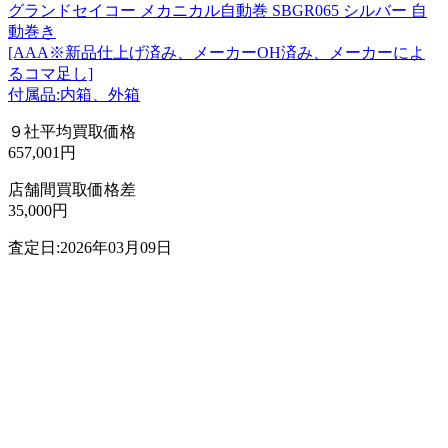
グランドセイコー メカニカル自動巻 SBGR065 シルバー 自
動巻き
[AAA※新品仕上げ済み、メーカーOH済み、メーカーによ
るコマ足し]
付属品:内箱、外箱
９社平均買取価格
657,001円
店舗間買取価格差
35,000円
査定日:2026年03月09日