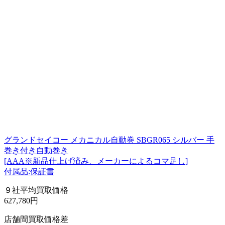
グランドセイコー メカニカル自動巻 SBGR065 シルバー 手
巻き付き自動巻き
[AAA※新品仕上げ済み、メーカーによるコマ足し]
付属品:保証書
９社平均買取価格
627,780円
店舗間買取価格差