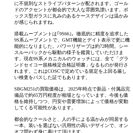
に不規則なストライプパターンが配されます。ゴール
ドのアクセントが都会的で大人な雰囲気漂います。ボ
ックス型ガラスに丸みのあるケースデザインは温かみ
が感じられますね。
搭載ムーブメントは｢9S66｣。徹底的に精度を追求した
9S系ムーブメントで、GMT機能とデイト表示で更に機
能的になりました。パワーリザーブは約72時間。シー
スルーバックから駆動の様子を鑑賞していただけま
す。現在9S系メカニカルのウォッチには、全て「グラ
ンドセイコー規格検定合格証明書」なるものが発行さ
れます。これはCOSCで定めている規定を上回る厳し
い検査をパスした証でもあります。
SBGM251の買取価格は、2025年時点で新品・付属品完
備品で約65万円程度が相場となっています。今後も価
格を維持しつつ、円安や需要増加によって価格が変動
してくる可能性があります。
都会的なクールさと、人の手による温かみが同居する
一本。装いを選ばない汎用性の高いデザインで、オン
オフ問わず身に着けて頂けます。