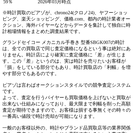
59％
2026年03月時点
※時計買取のピアゾが、chrono24(クロノ24)、ヤフーショッ
ピング、楽天ショッピング、価格.com、都内の時計業者オー
クション、海外バイヤーなどからデータを集計して独自に時
計相場情報をまとめた調査結果です。
グランドセイコー メカニカル手巻き 型番SBGK007の時計
は、全ての買取店で同じ査定価格になるという事は絶対にあ
りません。時計店により確実に査定価格に「差」が生じま
す。この「差」というのは、実は時計を売りたいお客様が
「損」をしている部分でもあり、時計買取店の「利幅」を増
やす部分でもあるのです。
ピアゾは言わばオークションスタイルでの競争査定システム
です。
よって、査定を行うバイヤーも買取価格を上げないと買取が
出来ない仕組みになっており、最大限まで利幅を削った高額
査定が期待できますので、お客様は損する事無くその時々の
一番高い値段で時計売却が可能になります。
一般のお客様以外の、時計やブランド品買取店等の業界関係