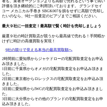
者も、業者オークションよりも高額で売れるという事で高い
評価を頂き継続的にご利用頂いております。 グランドセイ
コー メカニカル手巻き SBGK007を損をせずに高額で売却し
たいのなら、9社一括査定のピアゾまでご相談ください。
最大９社に一括査定！
最高額
で賢く時計を売却しましょう
厳選９社の時計買取店が競うから最高値で売れる！手間暇か
けずに時計の高価買取を実現！
9社の競りで見える本当の最高買取額へ
2時間前に愛知県からジャケドローの宅配買取査定をお申込
み頂きました。
1日前に千葉県からオメガの宅配買取査定をお申込み頂きま
した。
2日前に東京都からロレックスの宅配買取査定をお申込み頂
きました。
3日前に愛知県からIWCの宅配買取査定をお申込み頂きまし
た。
3日前に大分県からその他のブランドの宅配買取査定をお申
込み頂きました。