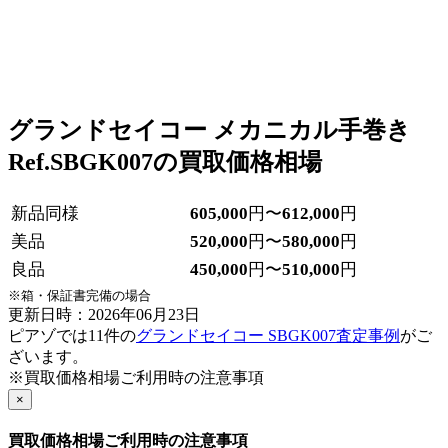
グランドセイコー メカニカル手巻き
Ref.SBGK007の買取価格相場
新品同様
605,000
円〜
612,000
円
美品
520,000
円〜
580,000
円
良品
450,000
円〜
510,000
円
※箱・保証書完備の場合
更新日時：2026年06月23日
ピアゾでは11件の
グランドセイコー SBGK007査定事例
がご
ざいます。
※買取価格相場ご利用時の注意事項
×
買取価格相場ご利用時の注意事項