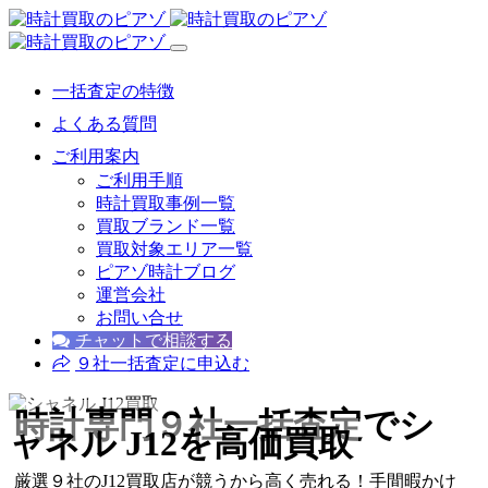
一括査定の特徴
よくある質問
ご利用案内
ご利用手順
時計買取事例一覧
買取ブランド一覧
買取対象エリア一覧
ピアゾ時計ブログ
運営会社
お問い合せ
チャットで相談する
９社一括査定に申込む
時計専門９社一括査定
でシ
ャネル J12を高価買取
厳選９社のJ12買取店が競うから高く売れる！手間暇かけ