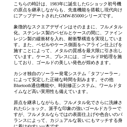
こちらの時計は、1983年に誕生したGショック初号機
の原点を継承しながらも、先進機能を搭載し現代向け
にアップデートされたGMW-B5000シリーズです。
象徴的なスクエアデザインはそのままに、フルメタル
化。ステンレス製のベゼルとケースの間に、ファイン
レジン製の緩衝材を入れ、耐衝撃構造を実現していま
す。また、ベゼルやケース側面をヘアライン仕上げを
施すことによって、メタルの質感を最大限に引き出し
ています。ケース、ブレスには、ゴールドIP処理を施
しており、ゴールドの美しい発色が煌めきます。
カシオ独自のソーラー発電システム「タフソーラー」
によって安定した正確な時間を刻みます。その他
Bluetooth通信機能や、時刻修正システム、ワールドタ
イムなど高い実用性も備えています。
原点を継承しながらも、フルメタル化でさらに洗練さ
れたGショック。派手な印象の強いゴールドカラーで
すが、フルメタルならではの表面仕上げや色合いのバ
ランスによって、カジュアルな装いにもマッチする身
に着けやすい一本です。