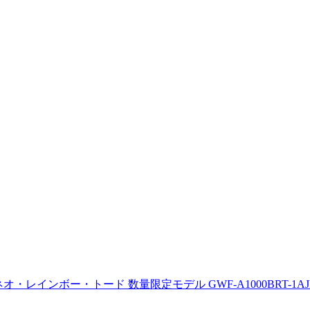
・レインボー・トード 数量限定モデル GWF-A1000BRT-1AJ