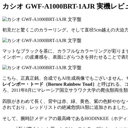
カシオ GWF-A1000BRT-1AJR 実機レ
初見だと驚くこのカラーリング。そして直径5cm越えの大迫
マットなブラックを基に、カラフルなカラーリングが彩りま
インボー」の皮膚感を、表面にざらつきを持たせることで表
こちら、正真正銘、合成でもAI生成画像でもございません。ちょっ
レインボー・トード（Borneo Rainbow Toad）
と呼ばれる、コ
ろ、2011年8月にマレーシア国立サラワク大学の爬虫類両生類学
四肢がきわめて長く、背中は赤、緑、黄色、紫の色鮮やかな
されており、レッドリストの絶滅危惧IA類に追加されました
そして、腕時計メディアの最高峰であるHODINKEE（ホ