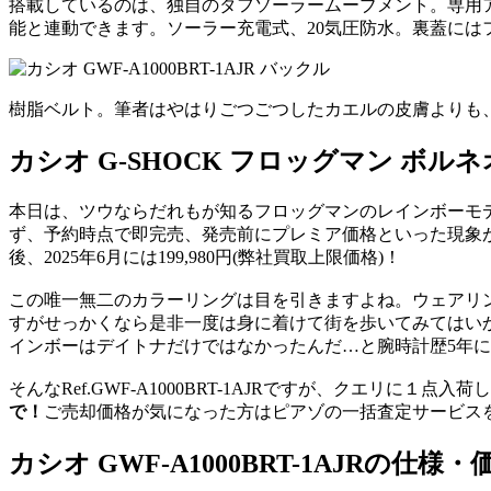
搭載しているのは、独自のタフソーラームーブメント。専用アプ
能と連動できます。ソーラー充電式、20気圧防水。裏蓋には
樹脂ベルト。筆者はやはりごつごつしたカエルの皮膚よりも
カシオ G-SHOCK フロッグマン ボルネオ
本日は、ツウならだれもが知るフロッグマンのレインボーモデ
ず、予約時点で即完売、発売前にプレミア価格といった現象
後、2025年6月には199,980円(弊社買取上限価格)！
この唯一無二のカラーリングは目を引きますよね。ウェアリ
すがせっかくなら是非一度は身に着けて街を歩いてみてはい
インボーはデイトナだけではなかったんだ…と腕時計歴5年
そんなRef.GWF-A1000BRT-1AJRですが、クエリ
で！
ご売却価格が気になった方はピアゾの一括査定サービス
カシオ GWF-A1000BRT-1AJRの仕