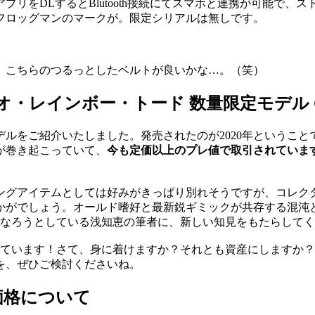
リをDLするとBlutooth接続にてスマホと連携が可能で
フロッグマンのマークが。限定シリアルは無しです。
、こちらのつるっとしたベルトが良いかな…。（笑）
・レインボー・トード 数量限定モデル GWF-
ルをご紹介いたしました。発売されたのが2020年というこ
が巻き起こっていて、
今も定価以上のプレ値で取引されていま
ングアイテムとしては好みがきっぱり別れそうですが、コレク
かがでしょう。オールド嗜好と最新鋭ギミックが共存する混沌
になろうとしている浅知恵の筆者に、新しい知見をもたらして
に１点入荷しています！さて、身に着けますか？それとも資産にします
を、ぜひご検討くださいね。
様・価格について