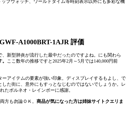
、ストップウォッチ、ワールドタイム等時刻表示以外にも多彩な機
A1000BRT-1AJR 評価
とで、新型肺炎が流行した最中だったのですよね。にも関わら
す。
ここ数年の推移ですと2025年2月～5月では140,000円前
ターアイテムの要素が強い印象。ディスプレイするもよし、で
とした街に、意外にもすっとなじむのではないでしょうか。レ
くれたボルネオ・レインボーに感謝。
か？両方も勿論ＯＫ。
商品が気になった方は姉妹サイトクエリま