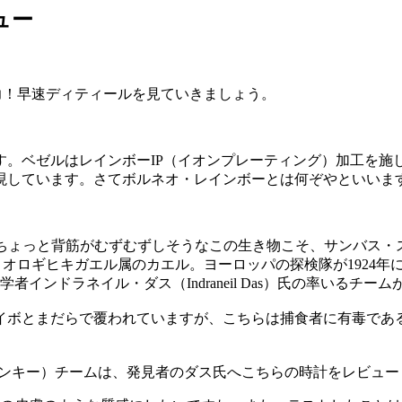
ビュー
力！早速ディティールを見ていきましょう。
す。ベゼルはレインボーIP（イオンプレーティング）加工を施
現しています。さてボルネオ・レインボーとは何ぞやといいま
と背筋がむずむずしそうなこの生き物こそ、サンバス・ストリーム・ト
オロギヒキガエル属のカエル。ヨーロッパの探検隊が1924
者インドラネイル・ダス（Indraneil Das）氏の率いるチー
イボとまだらで覆われていますが、こちらは捕食者に有毒であ
。
ディンキー）チームは、発見者のダス氏へこちらの時計をレビュ