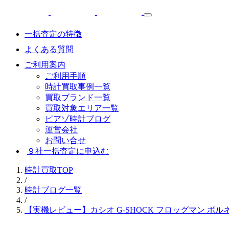
一括査定の特徴
よくある質問
ご利用案内
ご利用手順
時計買取事例一覧
買取ブランド一覧
買取対象エリア一覧
ピアゾ時計ブログ
運営会社
お問い合せ
９社一括査定に申込む
時計買取TOP
/
時計ブログ一覧
/
【実機レビュー】カシオ G-SHOCK フロッグマン ボルネオ