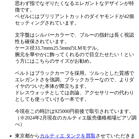
思わず指でなぞりたくなるエレガントなデザインが特
徴です。
ベゼルにはブリリアントカットのダイヤモンドが42個
セッティングされています。
文字盤はシルバーカラーで、ブルーの指針は長く視認
性も確保されています。
ケース径33.7mmx25.5mmのLMモデル。
腕元を華やかに飾ってくれるので目立たせたい！とい
う方にはこちらのサイズがお勧め。
ベルトはブラックカーフを採用。ツルっとした質感で
エレガントさを強調。ブラックカラーなので、よりダ
イヤのついた本体が際立ちます。
ドレスウォッチとしては勿論、アクセサリーの代わり
としても使っていける一本です。
今現在この時計は925000円前後で取引されています。
（※2024年2月現在のカルティエ販売価格相場ピアゾ調
べ）
東京都から
カルティエ タンクを買取
させていただきま