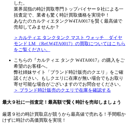
した。
業界屈指の時計買取専門トップバイヤー９社による一
括査定で、業者も驚く時計買取価格を実現中！
あなたのカルティエタンクW4TA0017を賢く最高値で
売却してみませんか？
＞カルティエ タンクタンク マスト ウォッチ ダイヤ
モンド LM （Ref.W4TA0017）の買取についてはこちら
をご覧ください。
こちらの『カルティエ タンク W4TA0017』の購入をご
希望のお客様へ。
弊社姉妹サイト「ブランド時計販売のクエリ」をご確
認ください。もしクエリに在庫が無い場合でもお取り
寄せ可能な場合がございますのでお問合せください。
＞ ブランド時計販売のクエリで在庫を確認する
最大９社に一括査定！
最高額
で賢く時計を売却しましょう
厳選９社の時計買取店が競うから最高値で売れる！手間暇か
けずに時計の高価買取を実現！