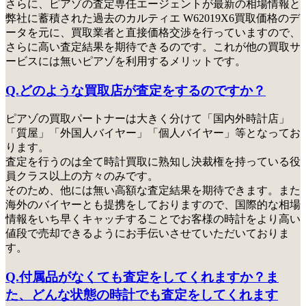
さらに、ピアゾの査定専任エージェントが最新の相場情報と
弊社に蓄積された過去のカルティエ W62019X6買取価格のデ
ータを元に、買取業者と直接価格交渉を行っていますので、
さらに高い査定結果を期待できるのです。これが他の買取サ
ービスには無いピアゾを利用するメリットです。
Q.どのような買取店が査定をするのですか？
ピアゾの買取パートナーは大きく分けて「国内外時計店」
「質屋」「外国人バイヤー」「個人バイヤー」等となってお
ります。
査定を行うのは全て時計買取に熟知し決裁権を持っている役
員クラス以上の方々のみ
です。
そのため、他には無い高額な査定結果を期待できます。また
海外のバイヤーとも提携をしておりますので、国際的な相場
情報をいち早くキャッチすることでお客様の時計をより高い
値段で売却できるようにお手伝いさせていただいておりま
す。
Q.付属品がなくても査定をしてくれますか？ま
た、どんな状態の時計でも査定をしてくれます