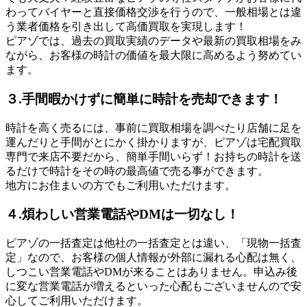
わってバイヤーと直接価格交渉を行うので、一般相場とは違
う業者価格を引き出して高価買取を実現します！
ピアゾでは、過去の買取実績のデータや最新の買取相場をみ
ながら、お客様の時計の価値を最大限に高めるよう努めてい
ます。
３.手間暇かけずに簡単に時計を売却できます！
時計を高く売るには、事前に買取相場を調べたり店舗に足を
運んだりと手間がとにかく掛かりますが、ピアゾは宅配買取
専門で来店不要だから、簡単手間いらず！お持ちの時計を送
るだけで時計をその時の最高値で売る事ができます。
地方にお住まいの方でもご利用いただけます。
４.煩わしい営業電話やDMは一切なし！
ピアゾの一括査定は他社の一括査定とは違い、「現物一括査
定」なので、お客様の個人情報が外部に漏れる心配は無く、
しつこい営業電話やDMが来ることはありません。申込み後
に変な営業電話が増えるといった心配もございませんので安
心してご利用いただけます。