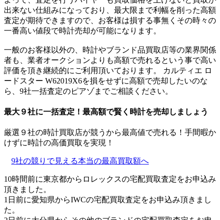
出来ない仕組みになっており、最大限まで利幅を削った高額
査定が期待できますので、お客様は損する事無くその時々の
一番高い値段で時計売却が可能になります。
一般のお客様以外の、時計やブランド品買取店等の業界関係
者も、業者オークションよりも高額で売れるという事で高い
評価を頂き継続的にご利用頂いております。 カルティエ ロ
ードスター W62019X6を損をせずに高額で売却したいのな
ら、9社一括査定のピアゾまでご相談ください。
最大９社に一括査定！
最高額
で賢く時計を売却しましょう
厳選９社の時計買取店が競うから最高値で売れる！手間暇か
けずに時計の高価買取を実現！
9社の競りで見える本当の最高買取額へ
10時間前に東京都からロレックスの宅配買取査定をお申込み
頂きました。
1日前に愛知県からIWCの宅配買取査定をお申込み頂きまし
た。