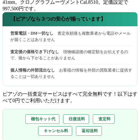
41mm。クロノグラフムーヴメントCal.8510。定価設定で
997,500円です。
【ピアゾなら３つの安心が揃っています】
営業電話・DM一切なし
査定依頼後も複数業者から電話やメール
が届くことはありません
査定後の価格引き下げなし
現物確認後の確定額をお伝えするの
で、後から下がることがありません
個人情報の外部流出なし
お客様の情報を外部の買取業者に提供す
ることは一切ありません
ピアゾの一括査定サービスはすべて完全無料
です！以下はす
べて0円でご利用いただけます。
梱包キット代
往復送料
査定料
キャンセル料
返却送料