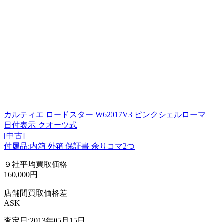
カルティエ ロードスター W62017V3 ピンクシェルローマ
日付表示 クオーツ式
[中古]
付属品:内箱 外箱 保証書 余りコマ2つ
９社平均買取価格
160,000円
店舗間買取価格差
ASK
査定日:2013年05月15日