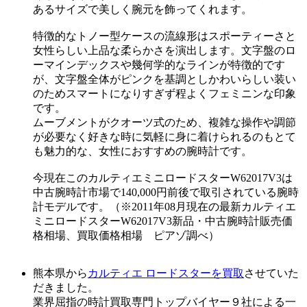
あるサイズで美しく腕元を飾ってくれます。
特徴的なトノー型ケースの流線形はスポーティーさと
女性らしい上品な柔らかさを演出します。文字盤のロ
ーマインデックスや幾何学的なラインが特徴的です
が、文字盤全体がピンクを基調としかわいらしい装い
のためスマートになりすぎず程よくフェミニンな印象
です。
ムーブメントがクオーツ式のため、複雑な操作や調節
が必要なく好きな時に気軽に身に着けられるのもとて
も魅力的な、女性におすすめの腕時計です。
今現在このカルティエミニロードスターW62017V3は
中古腕時計市場で140,000円前後で取引されている腕時
計モデルです。（※2011年08月現在の最新カルティエ
ミニロードスターW62017V3新品・中古腕時計販売価
格相場、買取価格相場 ピアゾ調べ）
熊本県から
カルティエ ロードスターを買取
させていた
だきました。
業界屈指の時計買取専門トップバイヤー９社による一