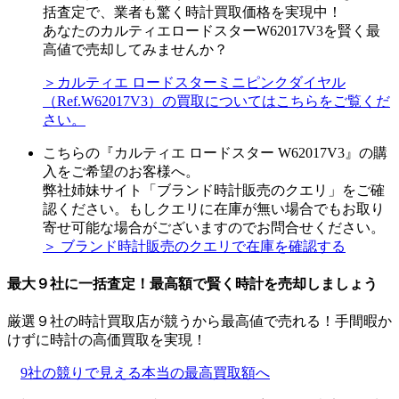
括査定で、業者も驚く時計買取価格を実現中！
あなたのカルティエロードスターW62017V3を賢く最
高値で売却してみませんか？
＞カルティエ ロードスターミニピンクダイヤル
（Ref.W62017V3）の買取についてはこちらをご覧くだ
さい。
こちらの『カルティエ ロードスター W62017V3』の購
入をご希望のお客様へ。
弊社姉妹サイト「ブランド時計販売のクエリ」をご確
認ください。もしクエリに在庫が無い場合でもお取り
寄せ可能な場合がございますのでお問合せください。
＞ ブランド時計販売のクエリで在庫を確認する
最大９社に一括査定！
最高額
で賢く時計を売却しましょう
厳選９社の時計買取店が競うから最高値で売れる！手間暇か
けずに時計の高価買取を実現！
9社の競りで見える本当の最高買取額へ