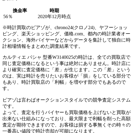
換金率
時期
56％
2020年12月時点
※時計買取のピアゾが、chrono24(クロノ24)、ヤフーショッ
ピング、楽天ショッピング、価格.com、都内の時計業者オー
クション、海外バイヤーなどからデータを集計して独自に時
計相場情報をまとめた調査結果です。
カルティエ パシャ 型番W3140025の時計は、全ての買取店で
同じ査定価格になるという事は絶対にありません。時計店に
より確実に査定価格に「差」が生じます。この「差」という
のは、実は時計を売りたいお客様が「損」をしている部分で
もあり、時計買取店の「利幅」を増やす部分でもあるので
す。
ピアゾは言わばオークションスタイルでの競争査定システム
です。
よって、査定を行うバイヤーも買取価格を上げないと買取が
出来ない仕組みになっており、最大限まで利幅を削った高額
査定が期待できますので、お客様は損する事無くその時々の
一番高い値段で時計売却が可能になります。