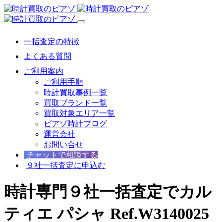
一括査定の特徴
よくある質問
ご利用案内
ご利用手順
時計買取事例一覧
買取ブランド一覧
買取対象エリア一覧
ピアゾ時計ブログ
運営会社
お問い合せ
チャットで相談する
９社一括査定に申込む
時計専門９社一括査定でカル
ティエ パシャ Ref.W3140025