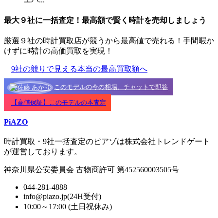
最大９社に一括査定！
最高額
で賢く時計を売却しましょう
厳選９社の時計買取店が競うから最高値で売れる！手間暇か
けずに時計の高価買取を実現！
9社の競りで見える本当の最高買取額へ
このモデルの今の相場、チャットで即答
【高値保証】このモデルの本査定
PiAZO
時計買取・9社一括査定のピアゾは株式会社トレンドゲート
が運営しております。
神奈川県公安委員会 古物商許可 第452560003505号
044-281-4888
info@piazo.jp(24H受付)
10:00～17:00 (土日祝休み)