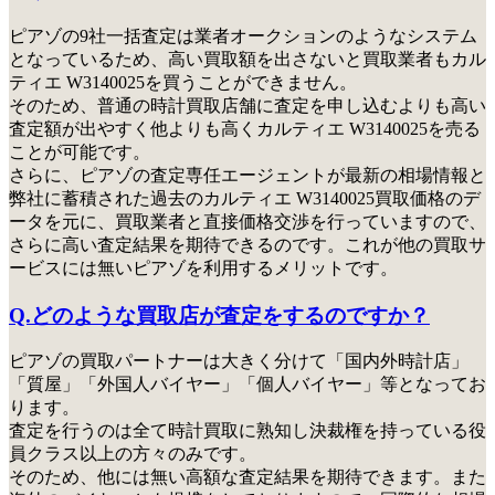
ピアゾの9社一括査定は業者オークションのようなシステム
となっているため、高い買取額を出さないと買取業者もカル
ティエ W3140025を買うことができません。
そのため、普通の時計買取店舗に査定を申し込むよりも高い
査定額が出やすく他よりも高くカルティエ W3140025を売る
ことが可能です。
さらに、ピアゾの査定専任エージェントが最新の相場情報と
弊社に蓄積された過去のカルティエ W3140025買取価格のデ
ータを元に、買取業者と直接価格交渉を行っていますので、
さらに高い査定結果を期待できるのです。これが他の買取サ
ービスには無いピアゾを利用するメリットです。
Q.どのような買取店が査定をするのですか？
ピアゾの買取パートナーは大きく分けて「国内外時計店」
「質屋」「外国人バイヤー」「個人バイヤー」等となってお
ります。
査定を行うのは全て時計買取に熟知し決裁権を持っている役
員クラス以上の方々のみ
です。
そのため、他には無い高額な査定結果を期待できます。また