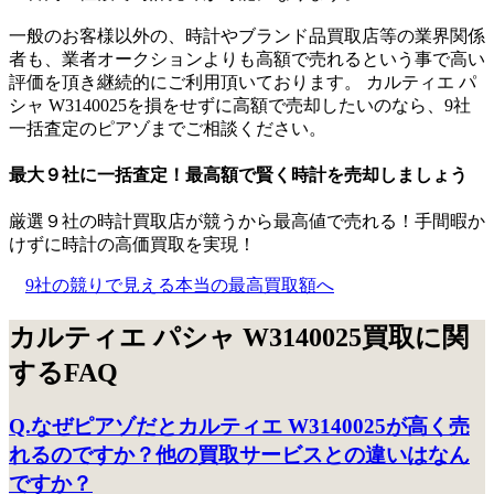
一般のお客様以外の、時計やブランド品買取店等の業界関係
者も、業者オークションよりも高額で売れるという事で高い
評価を頂き継続的にご利用頂いております。 カルティエ パ
シャ W3140025を損をせずに高額で売却したいのなら、9社
一括査定のピアゾまでご相談ください。
最大９社に一括査定！
最高額
で賢く時計を売却しましょう
厳選９社の時計買取店が競うから最高値で売れる！手間暇か
けずに時計の高価買取を実現！
9社の競りで見える本当の最高買取額へ
カルティエ パシャ W3140025買取に関
するFAQ
Q.なぜピアゾだとカルティエ W3140025が高く売
れるのですか？他の買取サービスとの違いはなん
ですか？