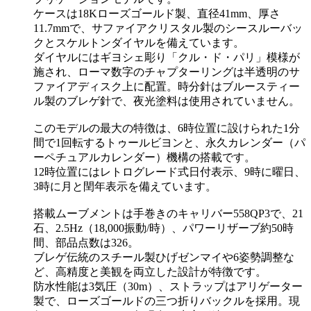
ケースは18Kローズゴールド製、直径41mm、厚さ
11.7mmで、サファイアクリスタル製のシースルーバッ
クとスケルトンダイヤルを備えています。
ダイヤルにはギヨシェ彫り「クル・ド・パリ」模様が
施され、ローマ数字のチャプターリングは半透明のサ
ファイアディスク上に配置。時分針はブルースティー
ル製のブレゲ針で、夜光塗料は使用されていません。
このモデルの最大の特徴は、6時位置に設けられた1分
間で1回転するトゥールビヨンと、永久カレンダー（パ
ーペチュアルカレンダー）機構の搭載です。
12時位置にはレトログレード式日付表示、9時に曜日、
3時に月と閏年表示を備えています。
搭載ムーブメントは手巻きのキャリバー558QP3で、21
石、2.5Hz（18,000振動/時）、パワーリザーブ約50時
間、部品点数は326。
ブレゲ伝統のスチール製ひげゼンマイや6姿勢調整な
ど、高精度と美観を両立した設計が特徴です。
防水性能は3気圧（30m）、ストラップはアリゲーター
製で、ローズゴールドの三つ折りバックルを採用。現