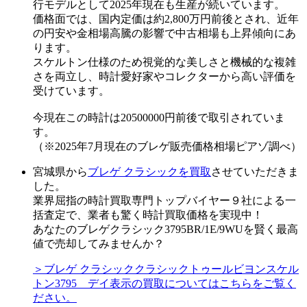
行モデルとして2025年現在も生産が続いています。
価格面では、国内定価は約2,800万円前後とされ、近年
の円安や金相場高騰の影響で中古相場も上昇傾向にあ
ります。
スケルトン仕様のため視覚的な美しさと機械的な複雑
さを両立し、時計愛好家やコレクターから高い評価を
受けています。
今現在この時計は20500000円前後で取引されていま
す。
（※2025年7月現在のブレゲ販売価格相場ピアゾ調べ）
宮城県から
ブレゲ クラシックを買取
させていただきま
した。
業界屈指の時計買取専門トップバイヤー９社による一
括査定で、業者も驚く時計買取価格を実現中！
あなたのブレゲクラシック3795BR/1E/9WUを賢く最高
値で売却してみませんか？
＞ブレゲ クラシッククラシックトゥールビヨンスケル
トン3795 デイ表示の買取についてはこちらをご覧く
ださい。