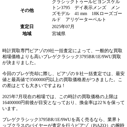
クラシックトゥールビヨンスケル
トン3795 デイ表示メンズ メン
その他
ズモデル 41 mm 18Kローズゴー
ルド アリゲーターベルト
査定日
2025年07月
地域
宮城県
時計買取専門ピアゾの9社一括査定によって、一般的な買取
相場価格よりも高いブレゲクラシック3795BR/1E/9WU買取
が決まりました。
今回のブレゲ売却に際し、ピアゾの９社一括査定では、最安
値と最高値で3500000円以上の買取価格差がつきました。こ
の差はとても大きいですよね！
2025年7月現在の相場では、この時計の買取価格の上限は
16400000円前後が目安となっており、換金率は22％を保って
います。
ブレゲクラシック3795BR/1E/9WUを高く売るなら、業界ト
ップクラスのバイヤーが査定を行うピアゾ（PiAZO）の腕時