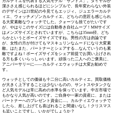
カルティエを代表する人気モデル「サントス」。ダイヤルが
潔ささえ感じられるほどにシンプルで、長年変わらない外装
のデザインは21世紀の今見てもエッジィ。ジュエラーカルテ
ィエ、ウォッチメゾンカルティエ、どちらの意匠も感じられ
る大変素敵なウォッチでした。クォーツも捨てがたいです
が、やはりこのサイズには自動巻き自社ムーブ！MMサイズ
はメンズサイズとされていますが、こちらは35mm径、どち
らかというとボーイズサイズですね。男性の方は勿論です
が、女性の方が付けてもマスキュリンなムードになり大変素
敵。はたまた、パートナーとシェアする…なんていうのも素
敵ですよね！ボーイズサイズをシェア前提でお買い上げされ
る方も多くいらっしゃいます。頑張った二人へのご褒美に、
アニバーサリーに――カルティエウォッチは大変お勧めで
す。
ウォッチとしての価値も十二分に高いカルティエ。買取価格
が大きく上下することは少ないものの、サントスやタンクな
ど人気モデルは常に高めの水準を保っています。中古市場で
もかなり人気が高いのです。ご自身や一家の資産に、または
パートナーへのプレゼント資金に…。カルティエウォッチで
したら、差し上げても喜ばれること間違いなし！クリスマス
も近いことですし、いかがでしょうか？