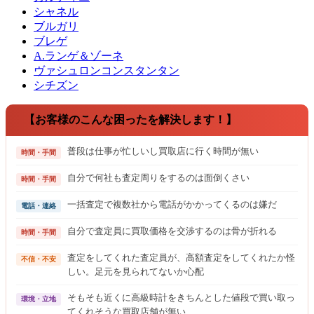
シャネル
ブルガリ
ブレゲ
A.ランゲ＆ゾーネ
ヴァシュロンコンスタンタン
シチズン
【お客様のこんな困ったを解決します！】
普段は仕事が忙しいし買取店に行く時間が無い
時間・手間
自分で何社も査定周りをするのは面倒くさい
時間・手間
一括査定で複数社から電話がかかってくるのは嫌だ
電話・連絡
自分で査定員に買取価格を交渉するのは骨が折れる
時間・手間
査定をしてくれた査定員が、高額査定をしてくれたか怪
不信・不安
しい。足元を見られてないか心配
そもそも近くに高級時計をきちんとした値段で買い取っ
環境・立地
てくれそうな買取店舗が無い