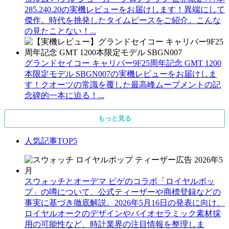
285.240.20の実機レビューをお届けします！異端にして
傑作。時代を挑発したタイムピースをご紹介。こんな
の見たことない！...
グランドセイコー キャリバー9F25周年記念 GMT 1200
本限定モデル SBGN007の実機レビューをお届けしま
す！クオーツの常識を覆した最高峰ムーブメントの記
念碑的一本に迫る！...
もっと見る
人気記事TOP5
スウォッチとオーデマ ピゲのコラボ「ロイヤルポッ
プ」の噂について、公式ティーザーや商標登録などの
事実に基づき徹底解説。2026年5月16日の発表に向け、
ロイヤルオークのデザインやバイオセラミック素材採
用の可能性など、時計業界の注目情報を整理しま