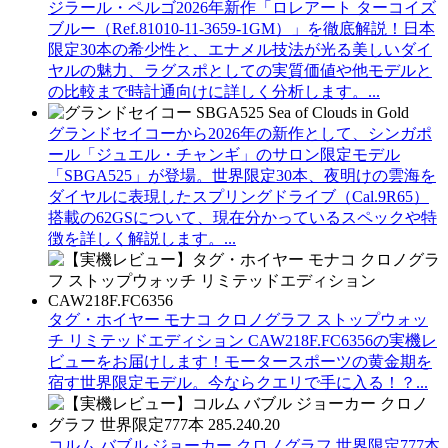
ジラール・ペルゴ2026年新作「ロレアート ターコイズ
ブルー（Ref.81010-11-3659-1GM）」を徹底解説！日本
限定30本の希少性と、エナメル技法が光る美しいダイ
ヤルの魅力、ラグスポとしての実質価値や他モデルと
の比較まで時計通向けに詳しく分析します。...
グランドセイコーから2026年の新作として、シンガポ
ール「ジュエル・チャンギ」のサロン限定モデル
「SBGA525」が登場。世界限定30本、夜明けの雲海を
ダイヤルに表現したスプリングドライブ（Cal.9R65）
搭載の62GSについて、現在分かっているスペックや特
徴を詳しく解説します。...
タグ・ホイヤー モナコ クロノグラフ ストップウォッ
チ リミテッドエディション CAW218F.FC6356の実機レ
ビューをお届けします！モータースポーツの黄金期を
宿す世界限定モデル。今ならクエリで手に入る！？...
コルム バブル ジョーカー クロノグラフ 世界限定777本