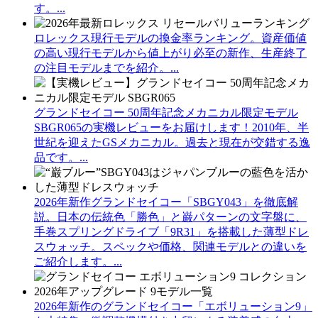
す。...
ロレックス現行モデルの換金率ランキング。資産価値
の高い現行モデルから値上がり必至の新作、生産終了
の注目モデルまでを紹介。...
グランドセイコー 50周年記念メカニカル限定モデル
SBGR065の実機レビューをお届けします！2010年、半
世紀を迎えたGSメカニカル。過去と現在が交錯する逸
品です。...
2026年新作グランドセイコー「SBGY043」を徹底解
説。日本の伝統色「勝色」と巌パターンの文字盤に、
手巻スプリングドライブ「9R31」を搭載した薄型ドレ
スウォッチ。スペックや価格、関連モデルとの違いを
ご紹介します。...
2026年新作のグランドセイコー「エボリューション9」