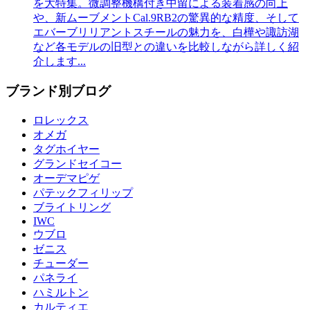
を大特集。微調整機構付き中留による装着感の向上
や、新ムーブメントCal.9RB2の驚異的な精度、そして
エバーブリリアントスチールの魅力を、白樺や諏訪湖
など各モデルの旧型との違いを比較しながら詳しく紹
介します...
ブランド別ブログ
ロレックス
オメガ
タグホイヤー
グランドセイコー
オーデマピゲ
パテックフィリップ
ブライトリング
IWC
ウブロ
ゼニス
チューダー
パネライ
ハミルトン
カルティエ