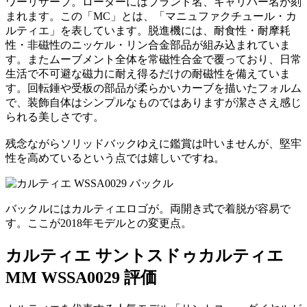
ワーリザーブ。ローターにはブランド名、キャリバー名が刻
まれます。この「MC」とは、「マニュファクチュール・カ
ルティエ」を表しています。脱進機には、耐食性・耐摩耗
性・非磁性のニッケル・リン合金部品が組み込まれていま
す。またムーブメント全体を常磁性合金で覆っており、日常
生活で不可避な磁力に耐え得るだけの耐磁性を備えていま
す。回転錘や受板の部品が柔らかいカーブを描いたフォルム
で、装飾自体はシンプルなものではありますが潔ささえ感じ
られる美しさです。
残念ながらソリッドバックゆえに鑑賞は叶いませんが、堅牢
性を高めているという点では嬉しいですね。
バックルにはカルティエロゴが。両開き式で着脱が容易で
す。ここが2018年モデルとの変更点。
カルティエ サントスドゥカルティエ
MM WSSA0029 評価