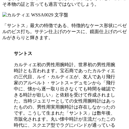
そ本物の証と言っても過言ではないでしょう。
「サントス」最大の特徴である、特徴的なケース形状にベゼ
ルのビス打ち。サテン仕上げのケースに、鏡面仕上げのベゼ
ルがきらりと輝きます。
サントス
カルティエ初の男性用腕時計。世界初の男性用腕
時計とも言われます。宝石商であったカルティエ
の三代目、ルイ・カルティエが、友人であり飛行
家のアルベルト・サントス＝デュモンから「飛行
中に、懐から逐一取り出さなくても時間を確認で
きる時計が欲しい」と依頼を受けて作成されまし
た。当時ジュエリーとしての女性用腕時計はあっ
たものの、男性用実用腕時計は存在しなかったの
です。こうして生まれた「サントス」は数年後、
市販化されます。丸い懐中時計が主流だったこの
時代に、スクエア型でラグにバンドが通っている