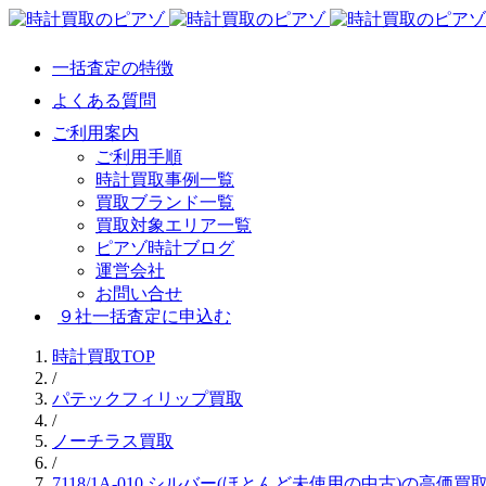
一括査定の特徴
よくある質問
ご利用案内
ご利用手順
時計買取事例一覧
買取ブランド一覧
買取対象エリア一覧
ピアゾ時計ブログ
運営会社
お問い合せ
９社一括査定に申込む
時計買取TOP
/
パテックフィリップ買取
/
ノーチラス買取
/
7118/1A-010 シルバー(ほとんど未使用の中古)の高価買