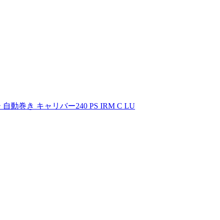
動巻き キャリバー240 PS IRM C LU