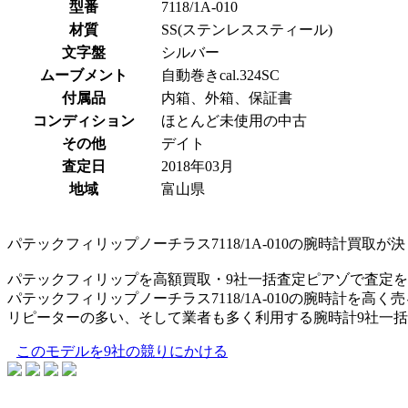
型番
7118/1A-010
材質
SS(ステンレススティール)
文字盤
シルバー
ムーブメント
自動巻きcal.324SC
付属品
内箱、外箱、保証書
コンディション
ほとんど未使用の中古
その他
デイト
査定日
2018年03月
地域
富山県
パテックフィリップノーチラス7118/1A-010の腕時計買取が
パテックフィリップを高額買取・9社一括査定ピアゾで査定
パテックフィリップノーチラス7118/1A-010の腕時計を
リピーターの多い、そして業者も多く利用する腕時計9社一
このモデルを9社の競りにかける