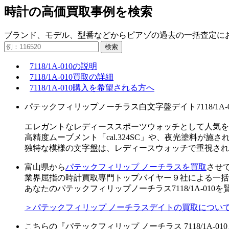
時計の高価買取事例を検索
ブランド、モデル、型番などからピアゾの過去の一括査定に
検索
7118/1A-010の説明
7118/1A-010買取の詳細
7118/1A-010購入を希望される方へ
パテックフィリップノーチラス白文字盤デイト7118/1A-01
エレガントなレディーススポーツウォッチとして人気を
高精度ムーブメント「cal.324SC」や、夜光塗料が
独特な模様の文字盤は、レディースウォッチで重視され
富山県から
パテックフィリップ ノーチラスを買取
させ
業界屈指の時計買取専門トップバイヤー９社による一括
あなたのパテックフィリップノーチラス7118/1A-01
＞パテックフィリップ ノーチラスデイトの買取につい
こちらの『パテックフィリップ ノーチラス 7118/1A-