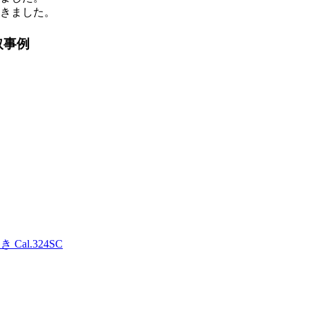
頂きました。
取事例
al.324SC