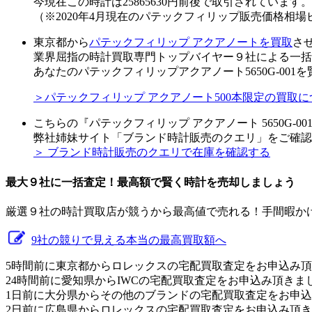
今現在この時計は25865630円前後で取引されています。
（※2020年4月現在のパテックフィリップ販売価格相場
東京都から
パテックフィリップ アクアノートを買取
さ
業界屈指の時計買取専門トップバイヤー９社による一括
あなたのパテックフィリップアクアノート5650G-00
＞パテックフィリップ アクアノート500本限定の買取
こちらの『パテックフィリップ アクアノート 5650G-
弊社姉妹サイト「ブランド時計販売のクエリ」をご確認
＞ ブランド時計販売のクエリで在庫を確認する
最大９社に一括査定！
最高額
で賢く時計を売却しましょう
厳選９社の時計買取店が競うから最高値で売れる！手間暇か
9社の競りで見える本当の最高買取額へ
5時間前に東京都からロレックスの宅配買取査定をお申込み
24時間前に愛知県からIWCの宅配買取査定をお申込み頂きま
1日前に大分県からその他のブランドの宅配買取査定をお申
2日前に広島県からロレックスの宅配買取査定をお申込み頂