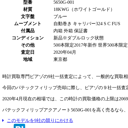
型番
5650G-001
材質
18KWG（ホワイトゴールド）
文字盤
ブルー
ムーブメント
自動巻き キャリバー324 S C FUS
付属品
内箱 外箱 保証書
コンディション
新品※ダブルロック状態
その他
500本限定2017年新作 世界500本限定
査定日
2020年04月
地域
東京都
時計買取専門ピアゾの9社一括査定によって、一般的な買取相場
今回のパテックフィリップ売却に際し、ピアゾの９社一括査定
2020年4月現在の相場では、この時計の買取価格の上限は206
パテックフィリップアクアノート5650G-001を高く売るな
このモデルを9社の競りにかける