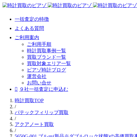
一括査定の特徴
よくある質問
ご利用案内
ご利用手順
時計買取事例一覧
買取ブランド一覧
買取対象エリア一覧
ピアゾ時計ブログ
運営会社
お問い合せ
９社一括査定に申込む
時計買取TOP
/
パテックフィリップ買取
/
アクアノート買取
/
5650G-001 ブルー(新品※ダブルロック状態)の高価買取