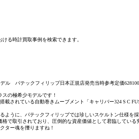
おける時計買取事例を検索できます。
本モデル パテックフィリップ日本正規店発売当時参考定価628100
チラスの極希少モデルです！
載されている自動巻きムーブメント「キャリバー324 S C 
るように、パテックフィリップでは珍しいスケルトン仕様を採
価格で取引されており、圧倒的な資産価値として君臨している
クター魂を擽りますね！