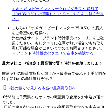
＞オメガ スピードマスタークロノグラフ 生産終了
（Ref.3510.50）の買取についてはこちらをご覧くださ
い。
こちらの『オメガ スピードマスター 3510.50』の購入
をご希望のお客様へ。
弊社姉妹サイト「ブランド時計販売のクエリ」をご確
認ください。もしクエリに在庫が無い場合でもお取り
寄せ可能な場合がございますのでお問合せください。
＞ ブランド時計販売のクエリで在庫を確認する
最大９社に一括査定！
最高額
で賢く時計を売却しましょう
厳選９社の時計買取店が競うから最高値で売れる！手間暇か
けずに時計の高価買取を実現！
9社の競りで見える本当の最高買取額へ
9時間前に千葉県からオメガの宅配買取査定をお申込み頂き
ました。
1日前に東京都からロレックスの宅配買取査定をお申込み頂