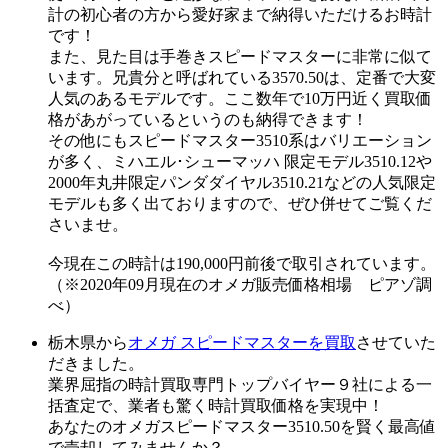
計の初心者の方から愛好家まで納得いただけるお時計
です！
また、見た目は手巻きスピードマスターに非常に似て
います。兄貴分と呼ばれている3570.50は、定番で大変
人気のあるモデルです。ここ数年で10万円近く買取価
格があがっているというのも納得できます！
その他にもスピードマスター3510系はバリエーション
が多く、ミハエル･シューマッハ 限定モデル3510.12や
2000年丸井限定パンダダイヤル3510.21などの人気限定
モデルも多く出ておりますので、ぜひ併せてご覧くだ
さいませ。
今現在この時計は190,000円前後で取引されています。
（※2020年09月現在のオメガ販売価格相場 ピアゾ調
べ）
栃木県から
オメガ スピードマスターを買取
させていた
だきました。
業界屈指の時計買取専門トップバイヤー９社による一
括査定で、業者も驚く時計買取価格を実現中！
あなたのオメガスピードマスター3510.50を賢く最高値
で売却してみませんか？