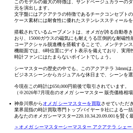
このモデルの最大の特徴は、サンドベージュカラーのダ
元を演出します。
文字盤にはアクアテラの特徴であるチークコンセプトの
ケース素材には耐食性に優れたステンレススティールを
搭載されているムーブメントは、オメガが誇る自動巻きキ
おり、15000ガウスの磁気にも耐えうる圧倒的な耐磁
コーアクシャル脱進機を搭載することで、メンテナンス
機能面では、6時位置にデイト表示を備えており、実用
時計ファンにはたまらないポイントでしょう。
シーマスターの歴史の中でも、このアクアテラ 34m
ビジネスシーンからカジュアルな休日まで、シーンを選
今現在この時計は650,000円前後で取引されています。
（※2026年7月現在のオメガ シーマスター 販売価格相
神奈川県から
オメガ シーマスターを買取
させていただ
業界屈指の時計買取専門トップバイヤー９社による一括
あなたのオメガシーマスター220.10.34.20.09.001
＞オメガ シーマスターシーマスター アクアテラ シェード コー