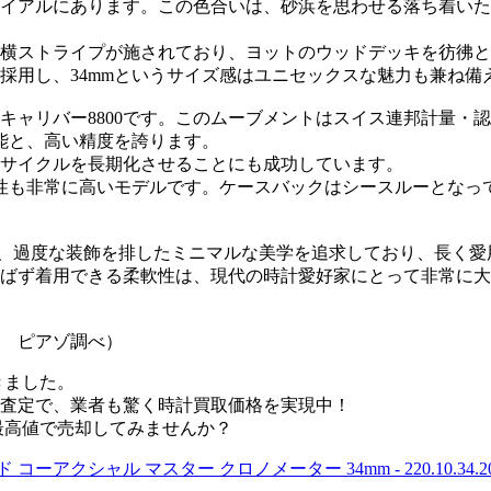
イアルにあります。この色合いは、砂浜を思わせる落ち着いた
横ストライプが施されており、ヨットのウッドデッキを彷彿と
採用し、34mmというサイズ感はユニセックスな魅力も兼ね備
ャリバー8800です。このムーブメントはスイス連邦計量・認
性能と、高い精度を誇ります。
サイクルを長期化させることにも成功しています。
性も非常に高いモデルです。ケースバックはシースルーとなっ
mは、過度な装飾を排したミニマルな美学を追求しており、長く
ばず着用できる柔軟性は、現代の時計愛好家にとって非常に大
場 ピアゾ調べ）
きました。
査定で、業者も驚く時計買取価格を実現中！
を賢く最高値で売却してみませんか？
アクシャル マスター クロノメーター 34mm - 220.10.34