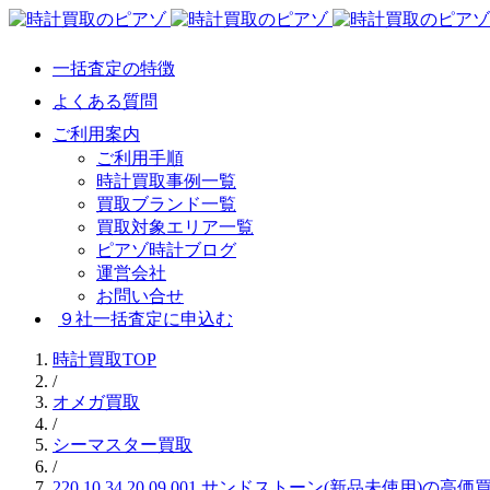
一括査定の特徴
よくある質問
ご利用案内
ご利用手順
時計買取事例一覧
買取ブランド一覧
買取対象エリア一覧
ピアゾ時計ブログ
運営会社
お問い合せ
９社一括査定に申込む
時計買取TOP
/
オメガ買取
/
シーマスター買取
/
220.10.34.20.09.001 サンドストー ン(新品未使用)の高