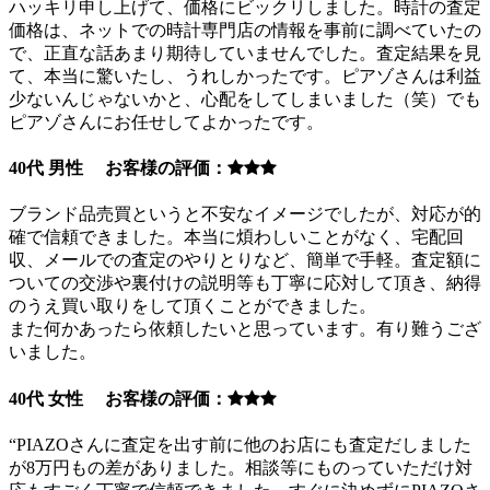
ハッキリ申し上げて、価格にビックリしました。時計の査定
価格は、ネットでの時計専門店の情報を事前に調べていたの
で、正直な話あまり期待していませんでした。査定結果を見
て、本当に驚いたし、うれしかったです。ピアゾさんは利益
少ないんじゃないかと、心配をしてしまいました（笑）でも
ピアゾさんにお任せしてよかったです。
40代 男性 お客様の評価：
ブランド品売買というと不安なイメージでしたが、対応が的
確で信頼できました。本当に煩わしいことがなく、宅配回
収、メールでの査定のやりとりなど、簡単で手軽。査定額に
ついての交渉や裏付けの説明等も丁寧に応対して頂き、納得
のうえ買い取りをして頂くことができました。
また何かあったら依頼したいと思っています。有り難うござ
いました。
40代 女性 お客様の評価：
“PIAZOさんに査定を出す前に他のお店にも査定だしました
が8万円もの差がありました。相談等にものっていただけ対