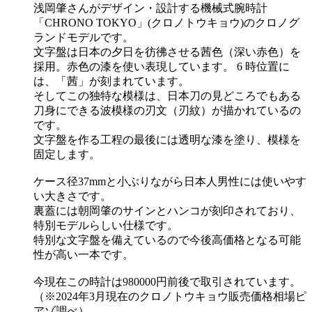
浅岡肇さんがデザイン・設計する機械式腕時計
「CHRONO TOKYO」(クロノトウキョウ)のクロノグ
ランドモデルです。
文字盤は日本の夕日を彷彿させる茜色（深い赤色）を
採用。赤色の漆を使い表現しています。 6 時位置に
は、「茜」が刻まれています。
そしてこの独特な模様は、日本刀の見どころでもある
刀身にできる波模様の刃文（刃紋）が描かれているの
です。
文字盤を作る工程の最後には透明な漆を塗り、模様を
固定します。
ケース径37mmと小ぶりながら日本人男性には使いやす
い大きさです。
裏蓋には朝岡肇のサインとハンコが刻印されており、
特別モデルらしい仕様です。
特別な文字盤を備えているので今後高価格となる可能
性が高い一本です。
今現在この時計は980000円前後で取引されています。
（※2024年3月現在のクロノトウキョウ販売価格相場ピ
アゾ調べ）