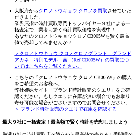
大阪府から
クロノトウキョウ クロノを買取
させていた
だきました。
業界屈指の時計買取専門トップバイヤー９社による一
括査定で、業者も驚く時計買取価格を実現中！
あなたのクロノトウキョウクロノCB005Wを賢く最高
値で売却してみませんか？
＞クロノトウキョウ クロノクロノグランド グランド
アカネ 特別モデル 茜 （Ref.CB005W）の買取につ
いてはこちらをご覧ください。
こちらの『クロノトウキョウ クロノ CB005W』の購入
をご希望のお客様へ。
弊社姉妹サイト「ブランド時計販売のクエリ」をご確
認ください。もしクエリに在庫が無い場合でもお取り
寄せ可能な場合がございますのでお問合せください。
＞ ブランド時計販売のクエリで在庫を確認する
最大９社に一括査定！
最高額
で賢く時計を売却しましょう
厳選９社の時計買取店が競うから最高値で売れる！手間暇か