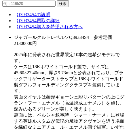
検索
Q39334S4の説明
Q39334S4買取の詳細
Q39334S4購入を希望される方へ
ジャガールクルトレベルソQ39334S4 参考定価
21300000円
2025年に発表された世界限定10本の超希少モデルで
す。
ケースは18Kホワイトゴールド製で、サイズは
45.60×27.40mm、厚さ9.73mmと公表されており、ブラ
ックアリゲーターストラップと18Kホワイトゴールド
製ダブルフォールディングクラスプを装備していま
す。
表面ダイヤルは菱形ギョーシェ彫りパターンの上にグ
ラン・フー・エナメル（高温焼成エナメル）を施し、
深みのあるグリーンが美しく映えます。
裏面には、ペルシャ叙事詩「シャー・ナーメ」に登場
する英雄ルスタムが伝説の魔物アクヴァンを追う場面
を繊細なミニアチュール・エナメル画で描写。いずれ