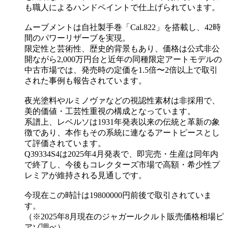
も職人によるハンドペイントで仕上げられています。
ムーブメントは自社製手巻「Cal.822」を搭載し、42時
間のパワーリザーブを実現。
限定性と芸術性、歴史的背景もあり、価格は公式非公
開ながら2,000万円台と近年の同種限定アートモデルの
中古市場では、発売時の定価を1.5倍〜2倍以上で取引
された事例も報告されています。
夜光塗料やルミノヴァなどの視認性素材は非採用で、
美的価値・工芸性重視の構成となっています。
系譜上、レベルソは1931年発表以来の伝統と革新の象
徴であり、本作もその系統に連なるアートピースとし
て評価されています。
Q39334S4は2025年4月発表で、即完売・生産は同年内
で終了し、今後もコレクターズ市場で高額・希少性プ
レミアが維持される見通しです。
今現在この時計は19800000円前後で取引されていま
す。
（※2025年8月現在のジャガールクルト販売価格相場ピ
アゾ調べ）