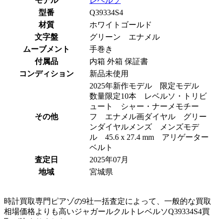
モデル
レベルソ
型番
Q39334S4
材質
ホワイトゴールド
文字盤
グリーン エナメル
ムーブメント
手巻き
付属品
内箱 外箱 保証書
コンディション
新品未使用
2025年新作モデル 限定モデル
数量限定10本 レベルソ・トリビ
ュート シャー・ナーメモチー
その他
フ エナメル画ダイヤル グリー
ンダイヤルメンズ メンズモデ
ル 45.6 x 27.4 mm アリゲーター
ベルト
査定日
2025年07月
地域
宮城県
時計買取専門ピアゾの9社一括査定によって、一般的な買取
相場価格よりも高いジャガールクルトレベルソQ39334S4買