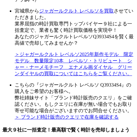
宮城県から
ジャガールクルト レベルソを買取
させてい
ただきました。
業界屈指の時計買取専門トップバイヤー９社による一
括査定で、業者も驚く時計買取価格を実現中！
あなたのジャガールクルトレベルソQ39334S4を賢く最
高値で売却してみませんか？
＞ジャガールクルト レベルソ2025年新作モデル 限定
モデル 数量限定10本 レベルソ・トリビュート シ
ャー・ナーメモチーフ エナメル画ダイヤル グリー
ンダイヤルの買取についてはこちらをご覧ください。
こちらの『ジャガールクルト レベルソ Q39334S4』の
購入をご希望のお客様へ。
弊社姉妹サイト「ブランド時計販売のクエリ」をご確
認ください。もしクエリに在庫が無い場合でもお取り
寄せ可能な場合がございますのでお問合せください。
＞ ブランド時計販売のクエリで在庫を確認する
最大９社に一括査定！
最高額
で賢く時計を売却しましょう