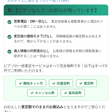
カルティエに関するブログ一覧 (115件)
【ピアゾなら３つの安心が揃っています】
営業電話・DM一切なし
査定依頼後も複数業者から電話やメ
ールが届くことはありません
査定後の価格引き下げなし
現物確認後の確定額をお伝えす
るので、後から下がることがありません
個人情報の外部流出なし
お客様の情報を外部の買取業者に
提供することは一切ありません
ピアゾの一括査定サービスはすべて完全無料
です！以下はすべて0
円でご利用いただけます。
梱包キット代
往復送料
査定料
キャンセル料
返却送料
お伝えした
査定額そのままのお振込み
となりますのでご安心くだ
さい。