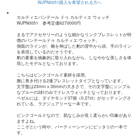
WJPN0051購入を希望される方へ
カルティエパンテール ドゥ カルティエ ウォッチ
WJPN0051 参考定価6270000円
まるでアクセサリーのような細かなリンクブレスレットが特
徴のパンテールドゥ カルティエ ウォッチ。
側面のラインが、腕を伸ばした豹の背中から頭、手のライン
を表現しているのだそうです。
豹の要素を抽象的に取り入れながら、しなやかな美しさを体
現したモデルとなっております。
こちらはピンクゴールド素材を採用。
腕に巻き付ける2連ブレスレットタイプとなっています。
文字盤は23mm x 30mmの大きさで、その文字盤にシンプル
なブルーの2針のみでドレスウォッチとなっております。
ベゼルには、ダイヤモンド37個（0.27ct）がセッティングさ
れている、ラグジュアリーな一本です。
ピンクゴールドなので、肌なじみが良く柔らかい印象があり
ますよね。
ここぞという時や、パーティーシーンにピッタリの一本で
す。