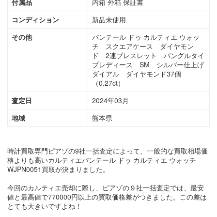
付属品
内箱 外箱 保証書
コンディション
新品未使用
その他
パンテール ドゥ カルティエ ウォッ
チ スクエアケース ダイヤモン
ド 2連ブレスレット バングルタイ
プレディース SM シルバー仕上げ
ダイアル ダイヤモンド37個
（0.27ct）
査定日
2024年03月
地域
熊本県
時計買取専門ピアゾの9社一括査定によって、一般的な買取相場価
格よりも高いカルティエパンテール ドゥ カルティエ ウォッチ
WJPN0051買取が決まりました。
今回のカルティエ売却に際し、ピアゾの９社一括査定では、最安
値と最高値で770000円以上の買取価格差がつきました。この差は
とても大きいですよね！