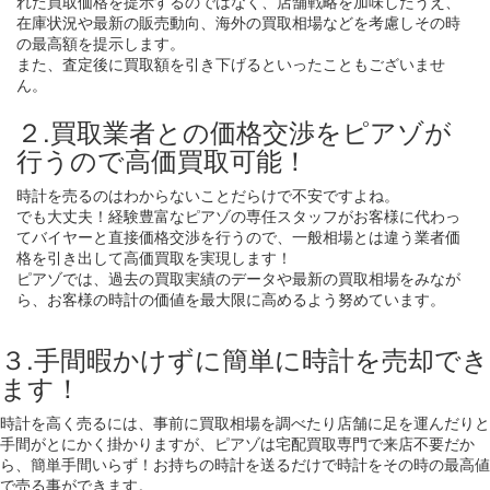
れた買取価格を提示するのではなく、店舗戦略を加味したうえ、
在庫状況や最新の販売動向、海外の買取相場などを考慮しその時
の最高額を提示します。
また、査定後に買取額を引き下げるといったこともございませ
ん。
２.買取業者との価格交渉をピアゾが
行うので高価買取可能！
時計を売るのはわからないことだらけで不安ですよね。
でも大丈夫！経験豊富なピアゾの専任スタッフがお客様に代わっ
てバイヤーと直接価格交渉を行うので、一般相場とは違う業者価
格を引き出して高価買取を実現します！
ピアゾでは、過去の買取実績のデータや最新の買取相場をみなが
ら、お客様の時計の価値を最大限に高めるよう努めています。
３.手間暇かけずに簡単に時計を売却でき
ます！
時計を高く売るには、事前に買取相場を調べたり店舗に足を運んだりと
手間がとにかく掛かりますが、ピアゾは宅配買取専門で来店不要だか
ら、簡単手間いらず！お持ちの時計を送るだけで時計をその時の最高値
で売る事ができます。