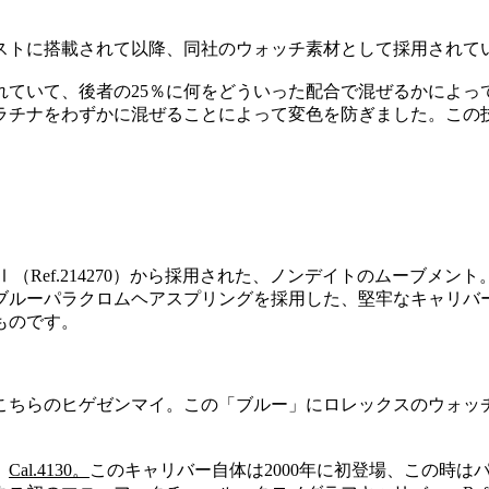
ジャストに搭載されて以降、同社のウォッチ素材として採用されて
成されていて、後者の25％に何をどういった配合で混ぜるかによ
プラチナをわずかに混ぜることによって変色を防ぎました。この
（Ref.214270）から採用された、ノンデイトのムーブメント。
ブルーパラクロムヘアスプリングを採用した、堅牢なキャリバ
ものです。
こちらのヒゲゼンマイ。この「ブルー」にロレックスのウォッ
、
Cal.4130。
このキャリバー自体は2000年に初登場、この時