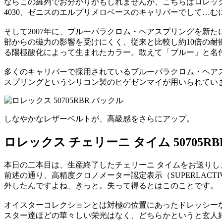
ならこの羅列でお分かりかもしれませんが、こちらはロレックス
4030、ゼニスのエルプリメロベースのキャリバーでして…む
そして2007年に、ブルーパラクロム・ヘアスプリングを新
部からの磁力の影響を受けにくく、従来と比較し約10倍の耐
る陽極酸化によって生まれたカラー。敢えて「ブルー」と名
多くのキャリバーで採用されているブルーパラクロム・ヘアス
スプリングというシリコン製のヒゲゼンマイが用いられてい
しなやかなレザーベルトが、高級感をさらにアップ。
ロレックス チェリーニ タイム 50705RB
本日の二本目は、生産終了したチェリーニ タイムをお送り
前述の通り、高精度クロノメーター認定表示（SUPERLA
外したんですよね、きっと。失って得るとはこのことです。
オイスターコレクションとは対極の位置にあったドレッシーな
スター達ほどの華々しい栄光はなく、どちらかというと玄人