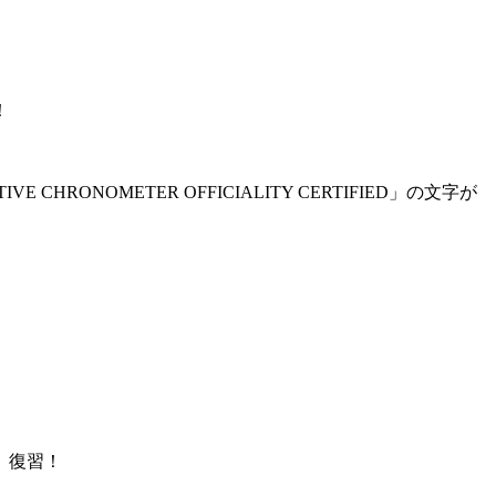
！
NOMETER OFFICIALITY CERTIFIED」の文字が
、復習！