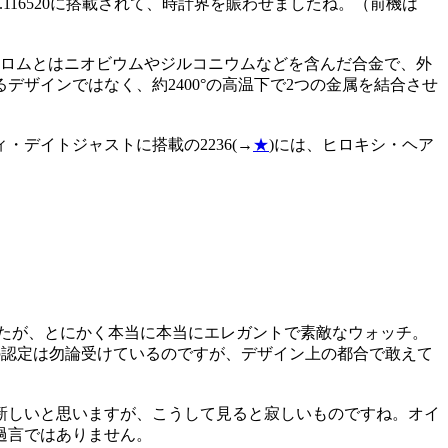
16520に搭載されて、時計界を賑わせましたね。（前機は
クロムとはニオビウムやジルコニウムなどを含んだ合金で、外
ザインではなく、約2400°の高温下で2つの金属を結合させ
デイトジャストに搭載の2236(→
★
)には、ヒロキシ・ヘア
たが、とにかく本当に本当にエレガントで素敵なウォッチ。
ブの認定は勿論受けているのですが、デザイン上の都合で敢えて
に新しいと思いますが、こうして見ると寂しいものですね。オイ
過言ではありません。