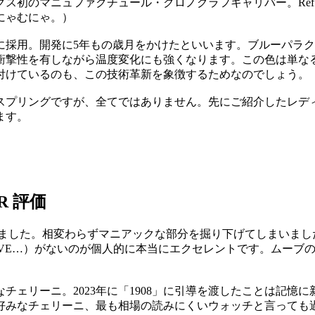
初のマニュファクチュール・クロノグラフキャリバー。Ref.1
にゃむにゃ。）
たに採用。開発に5年もの歳月をかけたといいます。ブルーパラ
衝撃性を有しながら温度変化にも強くなります。この色は単なるデ
付けているのも、この技術革新を象徴するためなのでしょう。
プリングですが、全てではありません。先にご紹介したレディ・
ます。
R 評価
しました。相変わらずマニアックな部分を掘り下げてしまいまし
CTIVE…）がないのが個人的に本当にエクセレントです。ムー
チェリーニ。2023年に「1908」に引導を渡したことは記憶
好みなチェリーニ、最も相場の読みにくいウォッチと言っても