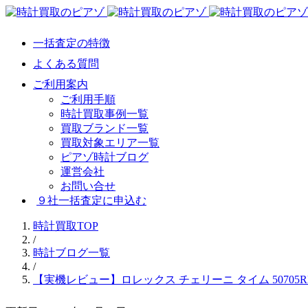
一括査定の特徴
よくある質問
ご利用案内
ご利用手順
時計買取事例一覧
買取ブランド一覧
買取対象エリア一覧
ピアゾ時計ブログ
運営会社
お問い合せ
９社一括査定に申込む
時計買取TOP
/
時計ブログ一覧
/
【実機レビュー】ロレックス チェリーニ タイム 50705R