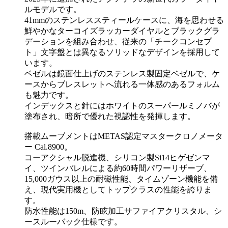
ルモデルです。
41mmのステンレススティールケースに、海を思わせる
鮮やかなターコイズラッカーダイヤルとブラックグラ
デーションを組み合わせ、従来の「チークコンセプ
ト」文字盤とは異なるソリッドなデザインを採用して
います。
ベゼルは鏡面仕上げのステンレス製固定ベゼルで、ケ
ースからブレスレットへ流れる一体感のあるフォルム
も魅力です。
インデックスと針にはホワイトのスーパールミノバが
塗布され、暗所で優れた視認性を発揮します。
搭載ムーブメントはMETAS認定マスタークロノメータ
ー Cal.8900。
コーアクシャル脱進機、シリコン製Si14ヒゲゼンマ
イ、ツインバレルによる約60時間パワーリザーブ、
15,000ガウス以上の耐磁性能、タイムゾーン機能を備
え、現代実用機としてトップクラスの性能を誇りま
す。
防水性能は150m、防眩加工サファイアクリスタル、シ
ースルーバック仕様です。