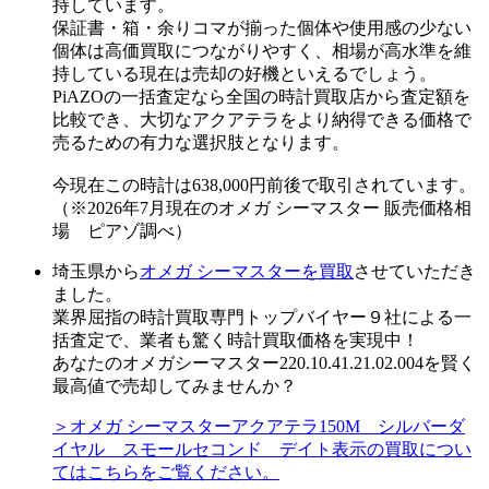
持しています。
保証書・箱・余りコマが揃った個体や使用感の少ない
個体は高価買取につながりやすく、相場が高水準を維
持している現在は売却の好機といえるでしょう。
PiAZOの一括査定なら全国の時計買取店から査定額を
比較でき、大切なアクアテラをより納得できる価格で
売るための有力な選択肢となります。
今現在この時計は638,000円前後で取引されています。
（※2026年7月現在のオメガ シーマスター 販売価格相
場 ピアゾ調べ）
埼玉県から
オメガ シーマスターを買取
させていただき
ました。
業界屈指の時計買取専門トップバイヤー９社による一
括査定で、業者も驚く時計買取価格を実現中！
あなたのオメガシーマスター220.10.41.21.02.004を賢く
最高値で売却してみませんか？
＞オメガ シーマスターアクアテラ150M シルバーダ
イヤル スモールセコンド デイト表示の買取につい
てはこちらをご覧ください。