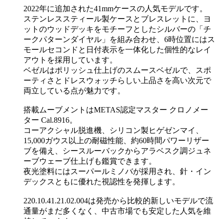
2022年に追加された41mmケースの人気モデルです。
ステンレススティール製ケースとブレスレットに、ヨ
ットのウッドデッキをモチーフとしたシルバーの「チ
ークパターンダイヤル」を組み合わせ、6時位置にはス
モールセコンドと日付表示を一体化した個性的なレイ
アウトを採用しています。
ベゼルはポリッシュ仕上げのスムースベゼルで、スポ
ーティさとドレスウォッチらしい上品さを高い次元で
両立している点が魅力です。
搭載ムーブメントはMETAS認定マスター クロノメー
ター Cal.8916。
コーアクシャル脱進機、シリコン製ヒゲゼンマイ、
15,000ガウス以上の耐磁性能、約60時間パワーリザー
ブを備え、シースルーバックからアラベスク調ジュネ
ーブウェーブ仕上げも鑑賞できます。
夜光塗料にはスーパールミノバが採用され、針・イン
デックスともに優れた視認性を発揮します。
220.10.41.21.02.004は発売から比較的新しいモデルで流
通量がまだ多くなく、中古市場でも安定した人気を維