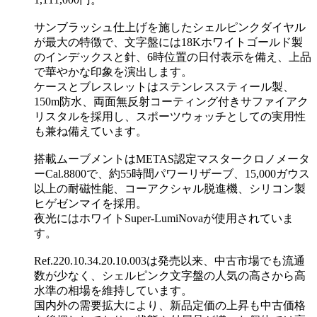
サンブラッシュ仕上げを施したシェルピンクダイヤル
が最大の特徴で、文字盤には18Kホワイトゴールド製
のインデックスと針、6時位置の日付表示を備え、上品
で華やかな印象を演出します。
ケースとブレスレットはステンレススティール製、
150m防水、両面無反射コーティング付きサファイアク
リスタルを採用し、スポーツウォッチとしての実用性
も兼ね備えています。
搭載ムーブメントはMETAS認定マスタークロノメータ
ーCal.8800で、約55時間パワーリザーブ、15,000ガウス
以上の耐磁性能、コーアクシャル脱進機、シリコン製
ヒゲゼンマイを採用。
夜光にはホワイトSuper-LumiNovaが使用されていま
す。
Ref.220.10.34.20.10.003は発売以来、中古市場でも流通
数が少なく、シェルピンク文字盤の人気の高さから高
水準の相場を維持しています。
国内外の需要拡大により、新品定価の上昇も中古価格