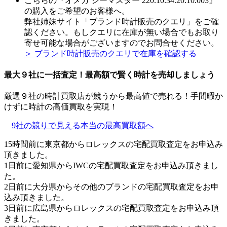
こちらの『オメガ シーマスター 220.10.34.20.10.003』
の購入をご希望のお客様へ。
弊社姉妹サイト「ブランド時計販売のクエリ」をご確
認ください。もしクエリに在庫が無い場合でもお取り
寄せ可能な場合がございますのでお問合せください。
＞ ブランド時計販売のクエリで在庫を確認する
最大９社に一括査定！
最高額
で賢く時計を売却しましょう
厳選９社の時計買取店が競うから最高値で売れる！手間暇か
けずに時計の高価買取を実現！
9社の競りで見える本当の最高買取額へ
15時間前に東京都からロレックスの宅配買取査定をお申込み
頂きました。
1日前に愛知県からIWCの宅配買取査定をお申込み頂きまし
た。
2日前に大分県からその他のブランドの宅配買取査定をお申
込み頂きました。
3日前に広島県からロレックスの宅配買取査定をお申込み頂
きました。