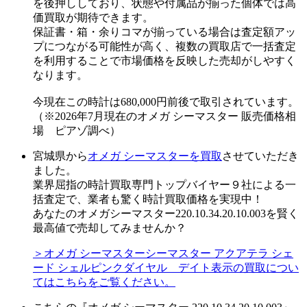
を後押ししており、状態や付属品が揃った個体では高
価買取が期待できます。
保証書・箱・余りコマが揃っている場合は査定額アッ
プにつながる可能性が高く、複数の買取店で一括査定
を利用することで市場価格を反映した売却がしやすく
なります。
今現在この時計は680,000円前後で取引されています。
（※2026年7月現在のオメガ シーマスター 販売価格相
場 ピアゾ調べ）
宮城県から
オメガ シーマスターを買取
させていただき
ました。
業界屈指の時計買取専門トップバイヤー９社による一
括査定で、業者も驚く時計買取価格を実現中！
あなたのオメガシーマスター220.10.34.20.10.003を賢く
最高値で売却してみませんか？
＞オメガ シーマスターシーマスター アクアテラ シェ
ード シェルピンクダイヤル デイト表示の買取につい
てはこちらをご覧ください。