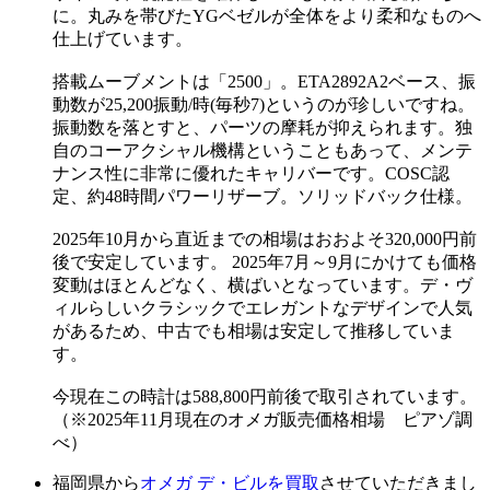
に。丸みを帯びたYGベゼルが全体をより柔和なものへ
仕上げています。
搭載ムーブメントは「2500」。ETA2892A2ベース、振
動数が25,200振動/時(毎秒7)というのが珍しいですね。
振動数を落とすと、パーツの摩耗が抑えられます。独
自のコーアクシャル機構ということもあって、メンテ
ナンス性に非常に優れたキャリバーです。COSC認
定、約48時間パワーリザーブ。ソリッドバック仕様。
2025年10月から直近までの相場はおおよそ320,000円前
後で安定しています。 2025年7月～9月にかけても価格
変動はほとんどなく、横ばいとなっています。デ・ヴ
ィルらしいクラシックでエレガントなデザインで人気
があるため、中古でも相場は安定して推移していま
す。
今現在この時計は588,800円前後で取引されています。
（※2025年11月現在のオメガ販売価格相場 ピアゾ調
べ）
福岡県から
オメガ デ・ビルを買取
させていただきまし