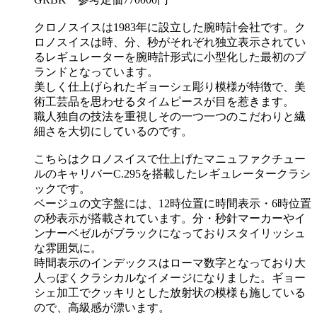
クロノスイスは1983年に設立した腕時計会社です。ク
ロノスイスは時、分、秒がそれぞれ独立表示されてい
るレギュレーターを腕時計形式に小型化した最初のブ
ランドとなっています。
美しく仕上げられたギョーシェ彫り模様が特徴で、美
術工芸品を思わせるタイムピースが目を惹きます。
職人独自の技法を重視しその一つ一つのこだわりと繊
細さを大切にしているのです。
こちらはクロノスイスで仕上げたマニュファクチュー
ルのキャリバーC.295を搭載したレギュレータークラシ
ックです。
ベージュの文字盤には、12時位置に時間表示・6時位置
の秒表示が搭載されています。分・秒針マーカーやイ
ンナーベゼルがブラックになっておりスタイリッシュ
な雰囲気に。
時間表示のインデックスはローマ数字となっており大
人っぽくクラシカルなイメージになりました。ギョー
シェ加工でクッキリとした放射状の模様も施している
ので、高級感が漂います。