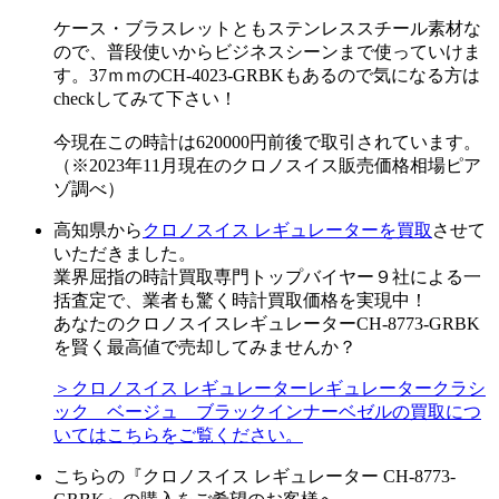
ケース・ブラスレットともステンレススチール素材な
ので、普段使いからビジネスシーンまで使っていけま
す。37ｍｍのCH-4023-GRBKもあるので気になる方は
checkしてみて下さい！
今現在この時計は620000円前後で取引されています。
（※2023年11月現在のクロノスイス販売価格相場ピア
ゾ調べ）
高知県から
クロノスイス レギュレーターを買取
させて
いただきました。
業界屈指の時計買取専門トップバイヤー９社による一
括査定で、業者も驚く時計買取価格を実現中！
あなたのクロノスイスレギュレーターCH-8773-GRBK
を賢く最高値で売却してみませんか？
＞クロノスイス レギュレーターレギュレータークラシ
ック ベージュ ブラックインナーベゼルの買取につ
いてはこちらをご覧ください。
こちらの『クロノスイス レギュレーター CH-8773-