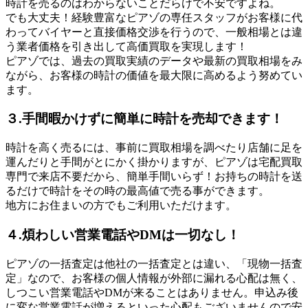
時計を売るのはわからないことだらけで不安ですよね。
でも大丈夫！経験豊富なピアゾの専任スタッフがお客様に代
わってバイヤーと直接価格交渉を行うので、一般相場とは違
う業者価格を引き出して高価買取を実現します！
ピアゾでは、過去の買取実績のデータや最新の買取相場をみ
ながら、お客様の時計の価値を最大限に高めるよう努めてい
ます。
３.手間暇かけずに簡単に時計を売却できます！
時計を高く売るには、事前に買取相場を調べたり店舗に足を
運んだりと手間がとにかく掛かりますが、ピアゾは宅配買取
専門で来店不要だから、簡単手間いらず！お持ちの時計を送
るだけで時計をその時の最高値で売る事ができます。
地方にお住まいの方でもご利用いただけます。
４.煩わしい営業電話やDMは一切なし！
ピアゾの一括査定は他社の一括査定とは違い、「現物一括査
定」なので、お客様の個人情報が外部に漏れる心配は無く、
しつこい営業電話やDMが来ることはありません。申込み後
に変な営業電話が増えるといった心配もございませんので安