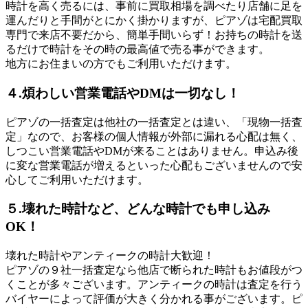
時計を高く売るには、事前に買取相場を調べたり店舗に足を
運んだりと手間がとにかく掛かりますが、ピアゾは宅配買取
専門で来店不要だから、簡単手間いらず！お持ちの時計を送
るだけで時計をその時の最高値で売る事ができます。
地方にお住まいの方でもご利用いただけます。
４.煩わしい営業電話やDMは一切なし！
ピアゾの一括査定は他社の一括査定とは違い、「現物一括査
定」なので、お客様の個人情報が外部に漏れる心配は無く、
しつこい営業電話やDMが来ることはありません。申込み後
に変な営業電話が増えるといった心配もございませんので安
心してご利用いただけます。
５.壊れた時計など、どんな時計でも申し込み
OK！
壊れた時計やアンティークの時計大歓迎！
ピアゾの９社一括査定なら他店で断られた時計もお値段がつ
くことが多々ございます。アンティークの時計は査定を行う
バイヤーによって評価が大きく分かれる事がございます。ピ