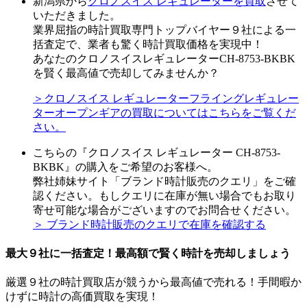
新潟県から
クロノスイス レギュレーターを買取
させて
いただきました。
業界屈指の時計買取専門トップバイヤー９社による一
括査定で、業者も驚く時計買取価格を実現中！
あなたのクロノスイスレギュレーターCH-8753-BKBK
を賢く最高値で売却してみませんか？
＞クロノスイス レギュレーターフライングレギュレー
ターオープンギアの買取についてはこちらをご覧くだ
さい。
こちらの『クロノスイス レギュレーター CH-8753-
BKBK』の購入をご希望のお客様へ。
弊社姉妹サイト「ブランド時計販売のクエリ」をご確
認ください。もしクエリに在庫が無い場合でもお取り
寄せ可能な場合がございますのでお問合せください。
＞ ブランド時計販売のクエリで在庫を確認する
最大９社に一括査定！
最高額
で賢く時計を売却しましょう
厳選９社の時計買取店が競うから最高値で売れる！手間暇か
けずに時計の高価買取を実現！