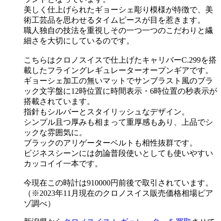
美しく仕上げられたギョーシェ彫り模様が特徴で、美
術工芸品を思わせるタイムピースが目を惹きます。
職人独自の技法を重視しその一つ一つのこだわりと繊
細さを大切にしているのです。
こちらはクロノスイスで仕上げたキャリバーC.299を搭
載したフライングレギュレーターオープンギアです。
ギョーシェ加工の無いマットでサンブラスト風のブラ
ック文字盤に12時位置に時間表示・6時位置の秒表示が
搭載されています。
指針もシルバーとスタイリッシュなデザイン。
シンプル且つ厚みも相まって重厚感もあり、上品でシ
ックな雰囲気に。
ブラックのアリゲーターベルトも相性抜群です。
ビジネスシーンには勿論普段使いとしても使いやすい
カッコイイ一本です。
今現在この時計は910000円前後で取引されています。
（※2023年11月現在のクロノスイス販売価格相場ピア
ゾ調べ）