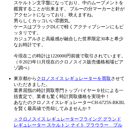
スケルトン文字盤になっており、中のムーブメントを
鑑賞することが出来ます。 ブルーの分マーカーと針が
アクセントになっており、映えますね。
男らしくカッコいい雰囲気。
ケースはブラックDLCで軽くアクティブシーンにもピ
ッタリです。
カジュアルさと高級感が融合した世界限定30本と希少
なお時計です。
今現在この時計は1220000円前後で取引されています。
（※2023年11月現在のクロノスイス販売価格相場ピア
ゾ調べ）
東京都から
クロノスイス レギュレーターを買取
させて
いただきました。
業界屈指の時計買取専門トップバイヤー９社による一
括査定で、業者も驚く時計買取価格を実現中！
あなたのクロノスイスレギュレーターCH-6725S-BKBL
を賢く最高値で売却してみませんか？
＞クロノスイス レギュレーターフライング グランド
レギュレーター スケルトン ナイト プラウラー ブル