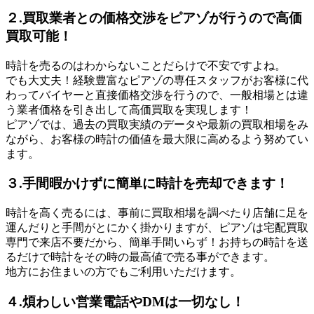
２.買取業者との価格交渉をピアゾが行うので高価
買取可能！
時計を売るのはわからないことだらけで不安ですよね。
でも大丈夫！経験豊富なピアゾの専任スタッフがお客様に代
わってバイヤーと直接価格交渉を行うので、一般相場とは違
う業者価格を引き出して高価買取を実現します！
ピアゾでは、過去の買取実績のデータや最新の買取相場をみ
ながら、お客様の時計の価値を最大限に高めるよう努めてい
ます。
３.手間暇かけずに簡単に時計を売却できます！
時計を高く売るには、事前に買取相場を調べたり店舗に足を
運んだりと手間がとにかく掛かりますが、ピアゾは宅配買取
専門で来店不要だから、簡単手間いらず！お持ちの時計を送
るだけで時計をその時の最高値で売る事ができます。
地方にお住まいの方でもご利用いただけます。
４.煩わしい営業電話やDMは一切なし！