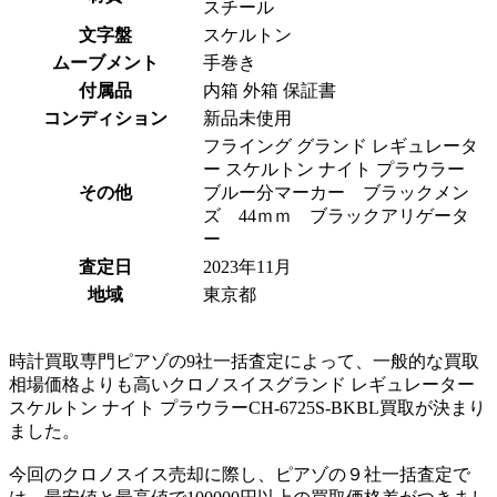
スチール
文字盤
スケルトン
ムーブメント
手巻き
付属品
内箱 外箱 保証書
コンディション
新品未使用
フライング グランド レギュレータ
ー スケルトン ナイト プラウラー
その他
ブルー分マーカー ブラックメン
ズ 44ｍｍ ブラックアリゲータ
ー
査定日
2023年11月
地域
東京都
時計買取専門ピアゾの9社一括査定によって、一般的な買取
相場価格よりも高いクロノスイスグランド レギュレーター
スケルトン ナイト プラウラーCH-6725S-BKBL買取が決まり
ました。
今回のクロノスイス売却に際し、ピアゾの９社一括査定で