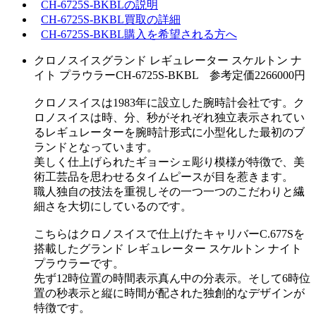
CH-6725S-BKBLの説明
CH-6725S-BKBL買取の詳細
CH-6725S-BKBL購入を希望される方へ
クロノスイスグランド レギュレーター スケルトン ナ
イト プラウラーCH-6725S-BKBL 参考定価2266000円
クロノスイスは1983年に設立した腕時計会社です。ク
ロノスイスは時、分、秒がそれぞれ独立表示されてい
るレギュレーターを腕時計形式に小型化した最初のブ
ランドとなっています。
美しく仕上げられたギョーシェ彫り模様が特徴で、美
術工芸品を思わせるタイムピースが目を惹きます。
職人独自の技法を重視しその一つ一つのこだわりと繊
細さを大切にしているのです。
こちらはクロノスイスで仕上げたキャリバーC.677Sを
搭載したグランド レギュレーター スケルトン ナイト
プラウラーです。
先ず12時位置の時間表示真ん中の分表示。そして6時位
置の秒表示と縦に時間が配された独創的なデザインが
特徴です。