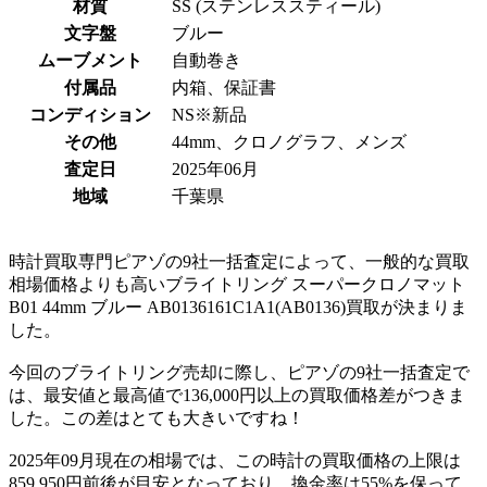
材質
SS (ステンレススティール)
文字盤
ブルー
ムーブメント
自動巻き
付属品
内箱、保証書
コンディション
NS※新品
その他
44mm、クロノグラフ、メンズ
査定日
2025年06月
地域
千葉県
時計買取専門ピアゾの9社一括査定によって、一般的な買取
相場価格よりも高いブライトリング スーパークロノマット
B01 44mm ブルー AB0136161C1A1(AB0136)買取が決まりま
した。
今回のブライトリング売却に際し、ピアゾの9社一括査定で
は、最安値と最高値で136,000円以上の買取価格差がつきま
した。この差はとても大きいですね！
2025年09月現在の相場では、この時計の買取価格の上限は
859,950円前後が目安となっており、換金率は55%を保って