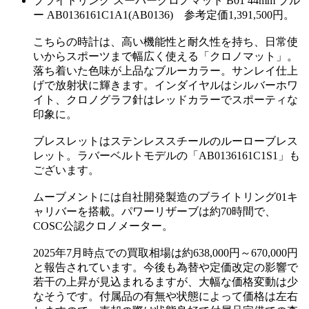
ブライトリング スーパークロノマット B01 44mm ブル
ー AB0136161C1A1(AB0136) 参考定価1,391,500円。
こちらの時計は、高い機能性と耐久性を持ち、日常使
いからスポーツまで幅広く使える「クロノマット」。
落ち着いた色味が上品なブルーカラー。サンレイ仕上
げで放射状に輝きます。インダイヤルはシルバーホワ
イト、クロノグラフ針はレッドカラーでスポーティな
印象に。
ブレスレットはステンレススチールのルーローブレス
レット。ラバーベルトモデルの「AB0136161C1S1」も
ございます。
ムーブメントには自社開発製造のブライトリング01キ
ャリバーを搭載。パワーリザーブは約70時間で、
COSC公認クロノメーター。
2025年7月時点での買取相場は約638,000円～670,000円
と報告されています。今後も為替や定価改定の影響で
若干の上昇が見込まれるますが、大幅な価格変動は少
なそうです。付属品の有無や状態によって価格は左右