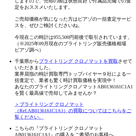
しますので、売却の際は状態良好で付属品完備での査
定をおススメいたします。
ご売却価格が気になった方はピアゾの一括査定サービ
スを、ぜひご検討くださいね。
今現在この時計は955,500円前後で取引されています。
（※2025年09月現在のブライトリング販売価格相場
ピアゾ調べ）
千葉県から
ブライトリング クロノマットを買取
させて
いただきました。
業界屈指の時計買取専門トップバイヤー９社による一
括査定で、業者も驚く時計買取価格を実現中！
あなたのブライトリングクロノマットAB0136161C1A1
を賢く最高値で売却してみませんか？
＞ブライトリング クロノマット
（Ref.AB0136161C1A1）の買取についてはこちらをご
覧ください。
こちらの『ブライトリング クロノマット
AB0136161C1A1』の購入をご希望のお客様へ。